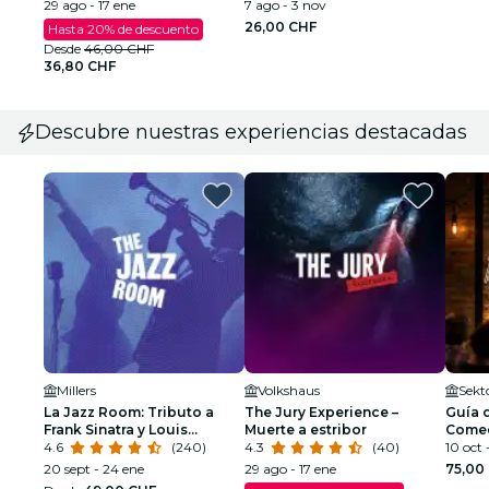
29 ago - 17 ene
7 ago - 3 nov
26,00 CHF
Hasta 20% de descuento
Desde
46,00 CHF
36,80 CHF
Descubre nuestras experiencias destacadas
Millers
Volkshaus
Sekto
La Jazz Room: Tributo a
The Jury Experience –
Guía d
Frank Sinatra y Louis
Muerte a estribor
Comed
Armstrong
4.6
(240)
4.3
(40)
10 oct -
20 sept - 24 ene
29 ago - 17 ene
75,00