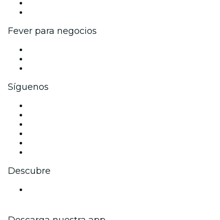
Programa de embajadores e influencers
Colaboraciones de marca
Fever para negocios
Eventos privados y entradas de grupo
Beneficios corporativos
Tarjetas y cupones de regalo corporativos
Síguenos
Facebook
X (Twitter)
Instagram
TikTok
LinkedIn
Youtube
Descubre
Locales y espacios de eventos en Zúrich