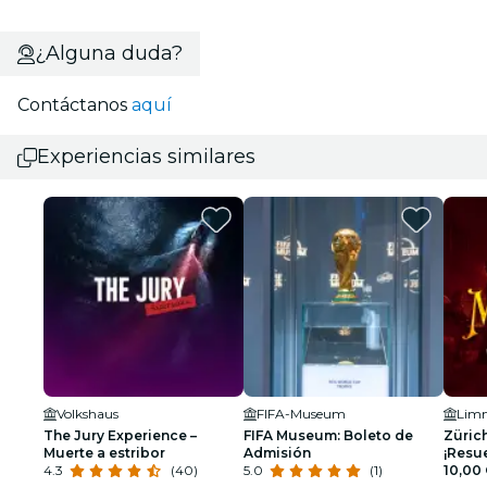
¿Alguna duda?
Contáctanos
aquí
Experiencias similares
Volkshaus
FIFA-Museum
The Jury Experience –
FIFA Museum: Boleto de
Züric
Muerte a estribor
Admisión
¡Resue
4.3
(40)
5.0
(1)
10,00