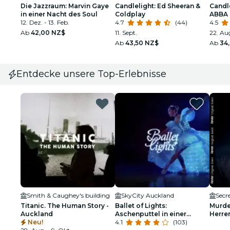
Die Jazzraum: Marvin Gaye
Candlelight: Ed Sheeran &
Candle
in einer Nacht des Soul
Coldplay
ABBA
12. Dez. - 13. Feb.
4.7
(44)
4.5
Ab
42,00 NZ$
11. Sept.
22. Aug
Ab
43,50 NZ$
Ab
34
Entdecke unsere Top-Erlebnisse
Smith & Caughey's building
SkyCity Auckland
Secr
Titanic. The Human Story -
Ballet of Lights:
Murde
Auckland
Aschenputtel in einer
Herre
Neu!
funkelnden Show
4.1
(103)
Warte