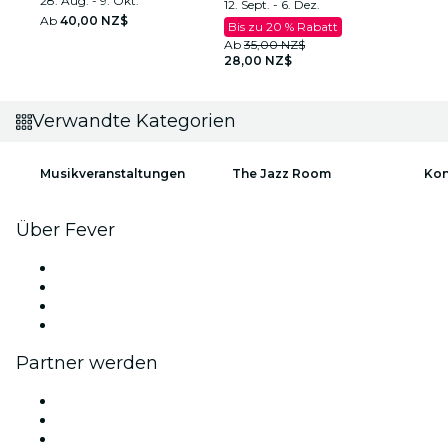
28. Aug. - 9. Okt.
12. Sept. - 6. Dez.
Ab
40,00 NZ$
Bis zu 20 % Rabatt
Ab
35,00 NZ$
28,00 NZ$
Verwandte Kategorien
Musikveranstaltungen
The Jazz Room
Kon
Über Fever
Presse
Wir stellen ein!
Geschenkgutscheine
Hilfe-Center
Partner werden
Fever Zone
Veröffentliche dein Event
Firmenevents & -vorteile