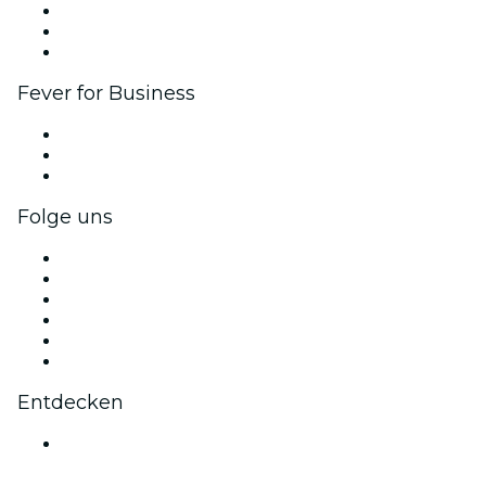
Affiliate-Programm
Botschafter & Influencer-Programm
Markenpartnerschaften
Fever for Business
Privatveranstaltungen & Gruppentickets
Firmenvorteile
Firmengeschenkkarten und -gutscheine
Folge uns
Facebook
X (Twitter)
Instagram
TikTok
LinkedIn
YouTube
Entdecken
Veranstaltungsorte in Auckland