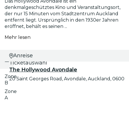
Das Hollywood Avondale ist ein
denkmalgeschütztes Kino und Veranstaltungsort,
der nur 15 Minuten vom Stadtzentrum Auckland
entfernt liegt. Ursprünglich in den 1930er Jahren
eröffnet, behält es seinen ...
Mehr lesen
Datums- und
Anreise
Ticketauswahl
The Hollywood Avondale
Zone
20 Saint Georges Road, Avondale, Auckland, 0600
B
Zone
A