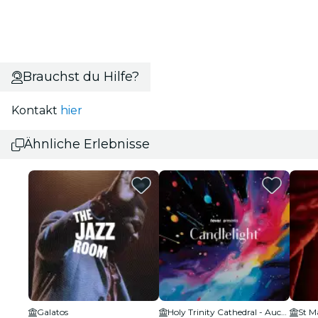
Brauchst du Hilfe?
Kontakt
hier
Ähnliche Erlebnisse
Galatos
Holy Trinity Cathedral - Auckland
St Ma