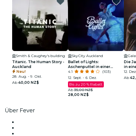
Smith & Caughey's building
SkyCity Auckland
Gala
Titanic. The Human Story -
Ballet of Lights:
Die J
Auckland
Aschenputtel in einer
in ein
Neu!
funkelnden Show
4.1
(103)
12. Dez.
28. Aug. - 9. Okt.
12. Sept. - 6. Dez.
Ab
42
Ab
40,00 NZ$
Bis zu 20 % Rabatt
Ab
35,00 NZ$
28,00 NZ$
Über Fever
Presse
Wir stellen ein!
Geschenkgutscheine