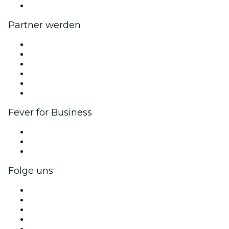
Hilfe-Center
Partner werden
Fever Zone
Veröffentliche dein Event
Firmenevents & -vorteile
Affiliate-Programm
Botschafter & Influencer-Programm
Markenpartnerschaften
Fever for Business
Privatveranstaltungen & Gruppentickets
Firmenvorteile
Firmengeschenkkarten und -gutscheine
Folge uns
Facebook
X (Twitter)
Instagram
TikTok
LinkedIn