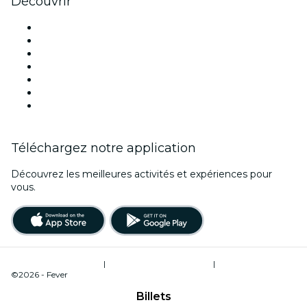
Découvrir
Lieux d'événements à Bordeaux
France
Aujourd'hui
Demain
Cette semaine
Ce week-end
Saint Valentin
Téléchargez notre application
Découvrez les meilleures activités et expériences pour
vous.
Conditions d’utilisation
|
Politique de confidentialité
|
Gestion des cookies
©2026 - Fever
Billets