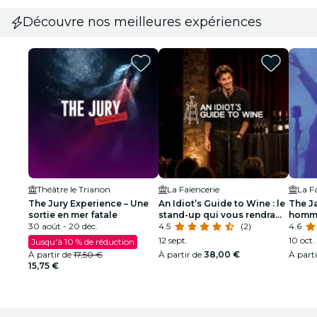
Découvre nos meilleures expériences
Théâtre le Trianon
La Faïencerie
La F
The Jury Experience – Une
An Idiot’s Guide to Wine : le
The J
sortie en mer fatale
stand-up qui vous rendra
homma
30 août - 20 déc.
intéressant en soirée
4.5
(2)
à Lou
4.6
12 sept.
10 oct. 
Jusqu'à 10 % de réduction
À partir de
17,50 €
À partir de
38,00 €
À part
15,75 €