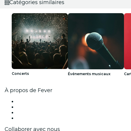
Catégories similaires
Concerts
Événements musicaux
Car
À propos de Fever
Presse
Travailler chez Fever
Cartes-cadeaux
Centre d'aide
Collaborer avec nous