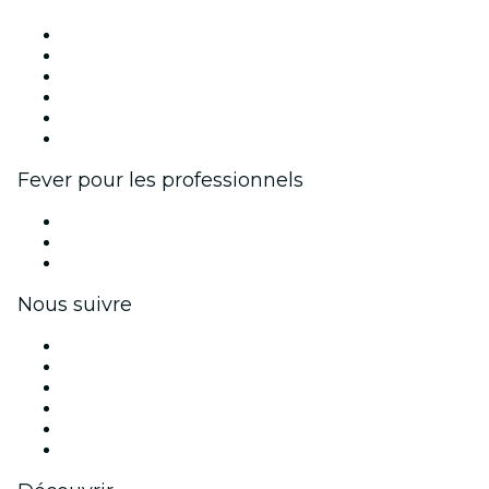
Fever Zone
Publiez votre événement
Événements d'entreprise et avantages
Programme d'affiliation
Programme d'ambassadeurs et d'influenceurs
Partenariats avec des marques
Fever pour les professionnels
Événements privés et billets de groupe
Avantages pour les entreprises
Coupons et cartes cadeaux pour les entreprises
Nous suivre
Facebook
X (Twitter)
Instagram
TikTok
LinkedIn
Youtube