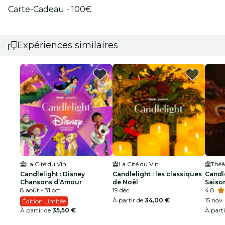
Carte-Cadeau - 100€
Expériences similaires
La Cité du Vin
La Cité du Vin
Théâ
Candlelight : Disney
Candlelight : les classiques
Candle
Chansons d’Amour
de Noël
Saison
8 août - 31 oct.
19 déc.
4.8
À partir de
34,00 €
15 nov. 
Édition Limitée
À partir de
35,50 €
À part