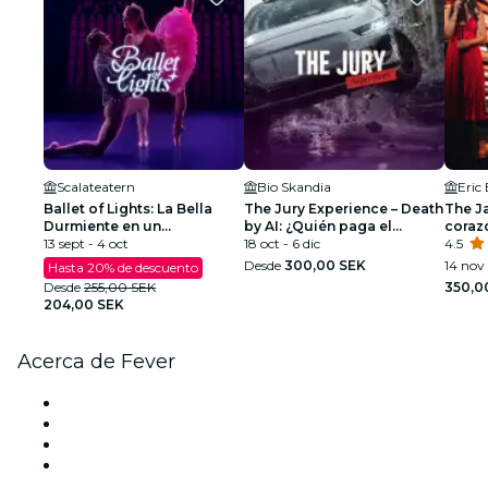
Scalateatern
Bio Skandia
Eric
Ballet of Lights: La Bella
The Jury Experience – Death
The Ja
Durmiente en un
by AI: ¿Quién paga el
coraz
espectáculo deslumbrante
13 sept - 4 oct
precio?
18 oct - 6 dic
4.5
Desde
300,00 SEK
14 nov 
Hasta 20% de descuento
Desde
255,00 SEK
350,0
204,00 SEK
Acerca de Fever
Prensa
Únete al equipo
Tarjetas Regalo
Centro de asistencia