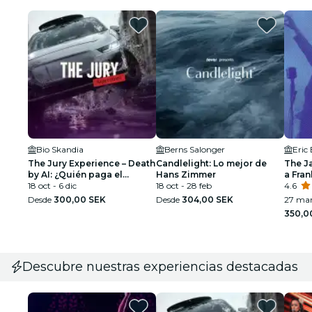
Bio Skandia
Berns Salonger
Eric
The Jury Experience – Death
Candlelight: Lo mejor de
The J
by AI: ¿Quién paga el
Hans Zimmer
a Fran
precio?
18 oct - 6 dic
18 oct - 28 feb
Armst
4.6
Desde
300,00 SEK
Desde
304,00 SEK
27 ma
350,0
Descubre nuestras experiencias destacadas