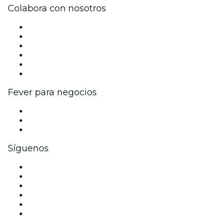
Colabora con nosotros
Gestiona tu evento
Publica tu evento
Eventos y beneficios para empresas
Programa de Afiliados
Programa de embajadores e influencers
Colaboraciones de marca
Fever para negocios
Eventos privados y entradas de grupo
Beneficios corporativos
Tarjetas y cupones de regalo corporativos
Síguenos
Facebook
X (Twitter)
Instagram
TikTok
LinkedIn
Youtube