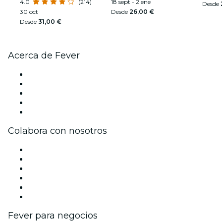
4.0
(214)
dólares
18 sept - 2 ene
Desde
30 oct
Desde
26,00 €
Desde
31,00 €
Acerca de Fever
Prensa
Únete al equipo
Impressum
Tarjetas Regalo
Centro de asistencia
Colabora con nosotros
Gestiona tu evento
Publica tu evento
Eventos y beneficios para empresas
Programa de Afiliados
Programa de embajadores e influencers
Colaboraciones de marca
Fever para negocios