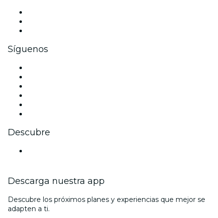
Eventos privados y entradas de grupo
Beneficios corporativos
Tarjetas y cupones de regalo corporativos
Síguenos
Facebook
X (Twitter)
Instagram
TikTok
LinkedIn
Youtube
Descubre
Locales y espacios de eventos en Düsseldorf
Descarga nuestra app
Descubre los próximos planes y experiencias que mejor se
adapten a ti.