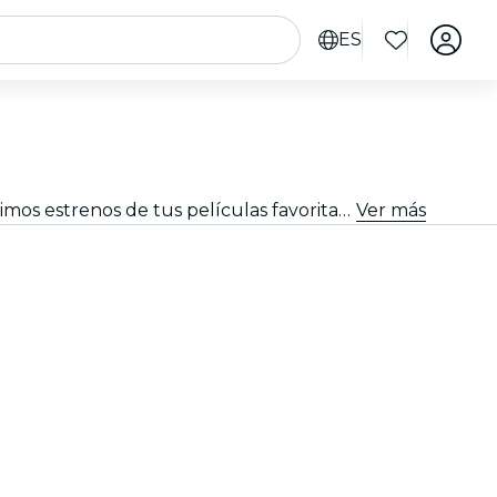
ES
Explora las emocionantes proyecciones de cine en Düsseldorf. Experimenta la magia del séptimo arte con los últimos estrenos de tus películas favoritas, disponibles en los cines más cercanos de la ciudad
Ver más