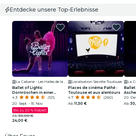
Entdecke unsere Top-Erlebnisse
La Cabane - Les Halles de la Cartoucherie
Localisation Secrète Toulouse
Ballet of Lights:
Places de cinéma Pathé :
Ballet
Dornröschen in einer
Toulouse et aux alentours
Aschen
funkelnden Show
4.3
(121)
4.7
(260)
funke
20. Dez
20. Sept. - 15. Nov.
Ab
11,50 €
Ab
30
Bis zu 20 % Rabatt
Ab
30,00 €
24,00 €