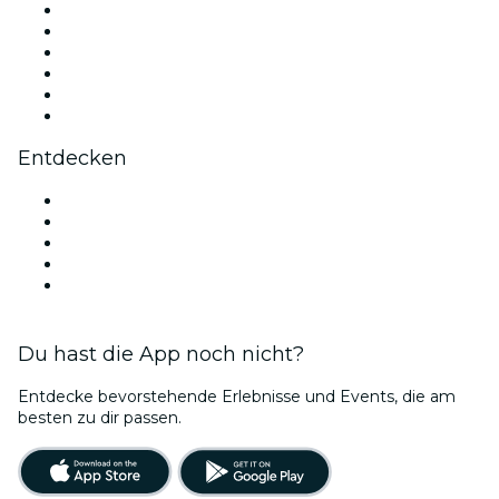
Facebook
X (Twitter)
Instagram
TikTok
LinkedIn
YouTube
Entdecken
Veranstaltungsorte in Toulouse
Heute
Morgen
Diese Woche
Dieses Wochenende
Du hast die App noch nicht?
Entdecke bevorstehende Erlebnisse und Events, die am
besten zu dir passen.