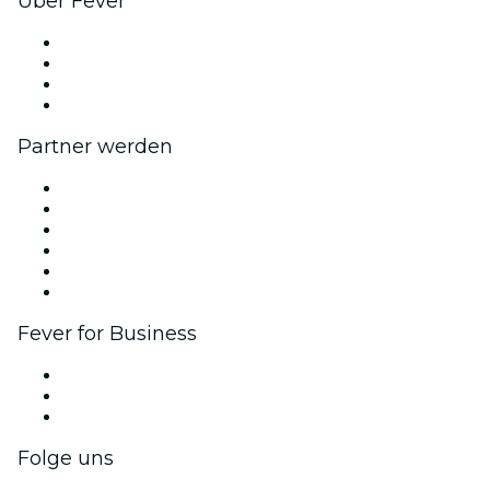
Über Fever
Presse
Wir stellen ein!
Geschenkgutscheine
Hilfe-Center
Partner werden
Fever Zone
Veröffentliche dein Event
Firmenevents & -vorteile
Affiliate-Programm
Botschafter & Influencer-Programm
Markenpartnerschaften
Fever for Business
Privatveranstaltungen & Gruppentickets
Firmenvorteile
Firmengeschenkkarten und -gutscheine
Folge uns