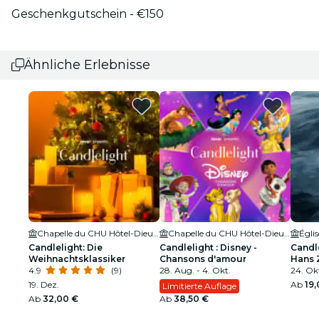
Geschenkgutschein - €150
Ähnliche Erlebnisse
Chapelle du CHU Hôtel-Dieu Saint-Jacques
Chapelle du CHU Hôtel-Dieu Saint-Jacques
Égli
Candlelight: Die
Candlelight : Disney -
Candl
Weihnachtsklassiker
Chansons d'amour
Hans 
4.9
(9)
28. Aug. - 4. Okt.
24. Okt
19. Dez.
Ab
19
Limitierte Auflage
Ab
32,00 €
Ab
38,50 €