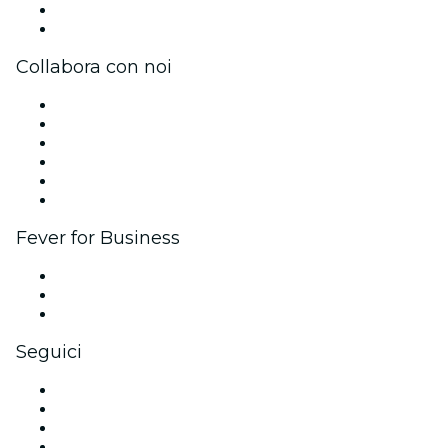
Carte regalo
Centro assistenza
Collabora con noi
Gestisci il tuo evento
Pubblica il tuo evento
Eventi aziendali & benefit
Programma di affiliazione
Programma Ambassador e Influencer
Brand partnership
Fever for Business
Eventi privati e biglietti di gruppo
Benefit aziendali
Gift card e voucher aziendali
Seguici
Facebook
X (Twitter)
Instagram
TikTok