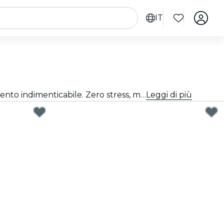
IT
Fare il regalo perfetto è più semplice di quanto pensi. Scegli la carta regalo, seleziona l'importo e regala un momento indimenticabile. Zero stress, massima flessibilità, successo garantito.
Leggi di più