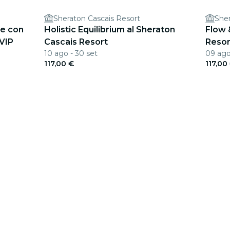
Sheraton Cascais Resort
Sher
te con
Holistic Equilibrium al Sheraton
Flow 
 VIP
Cascais Resort
Resor
10 ago - 30 set
09 ago
117,00 €
117,00