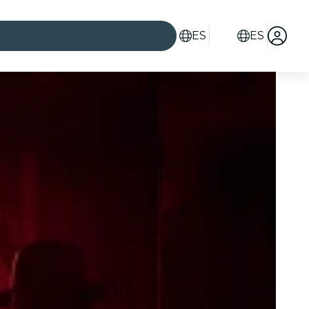
ES
ES