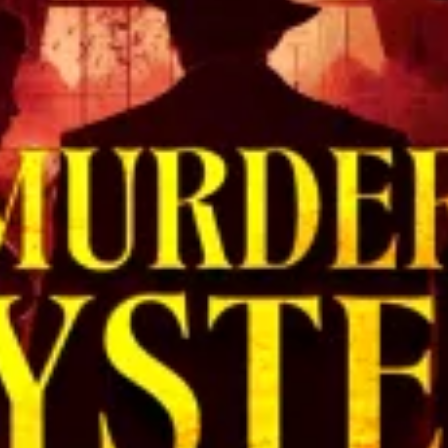
restaurantes
cine