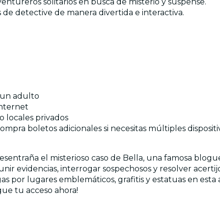
 aventureros solitarios en busca de misterio y suspense.
 de detective de manera divertida e interactiva.
 un adulto
nternet
s o locales privados
mpra boletos adicionales si necesitas múltiples dispositi
 desentraña el misterioso caso de Bella, una famosa blo
nir evidencias, interrogar sospechosos y resolver acertij
 por lugares emblemáticos, grafitis y estatuas en esta av
igue tu acceso ahora!