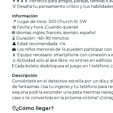
👨‍👩‍👧‍👦 Perfecto para amigos, parejas, familias o
💡 Desafía tu pensamiento crítico y tus habilidades
Información
📍 Lugar de inicio: 300 Church St. SW
📅 Fecha y hora: ¡Cuando quieras!
🌐 Idiomas: inglés, francés, alemán, español
⌛ Duración: ~60–90 minutos
👤 Edad recomendada: +14
👥 Los niños menores de 14 pueden participar con
📱 Equipo necesario: smartphone con conexión a i
⚠️ Actividad solo al aire libre; no entres en edificio
❗ Cada boleto desbloquea el juego en 1 teléfono; co
Descripción
Conviértete en el detective estrella por un día y
de fantasmas. Usa tu ingenio y tu teléfono para reu
esquina podría esconder una pista mientras navegas
caso o te convertirás en la próxima víctima? ¡Cons
¿Cómo llegar?