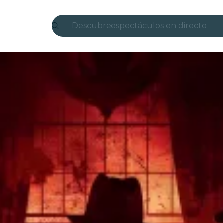
Descubre
espectáculos en directo
Madrid
candlelight
Londres
experiencias y ciudades
São Paulo
exposiciones
Seúl
recorridos por la ciudad
conciertos