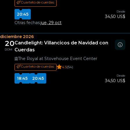
Cuarteto de cuerdas
Desde
20:45
34,50 US$
Otras fechas:
jue, 29 oct
diciembre 2026
20
Candlelight: Villancicos de Navidad con
Cuerdas
DOM
The Royal at Stovehouse Event Center
Cuarteto de cuerdas
4.5
(54)
Desde
18:45
20:45
34,50 US$