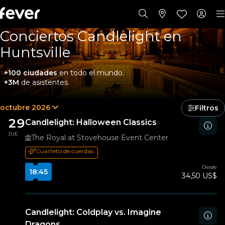
Conciertos Candlelight en
Huntsville
+100 ciudades
en todo el mundo.
+3M
de asistentes.
octubre 2026
Filtros
29
Candlelight: Halloween Classics
JUE
The Royal at Stovehouse Event Center
Cuarteto de cuerdas
Desde
18:45
34,50 US$
Candlelight: Coldplay vs. Imagine
Dragons