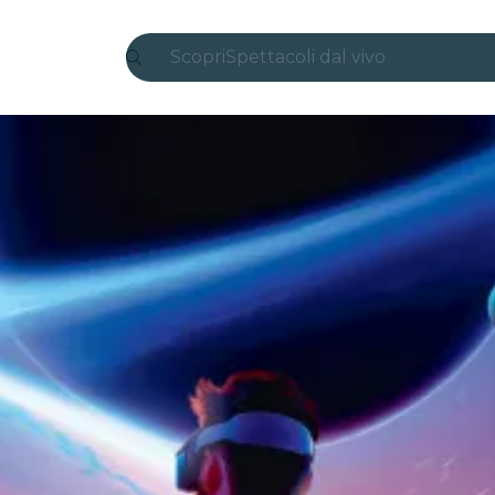
Scopri
Spettacoli dal vivo
Madrid
Candlelight
Londra
Esperienze e città
San Paolo
Mostre
Seoul
Tour città
Concerti