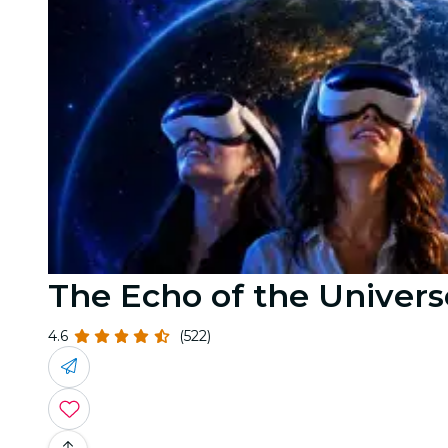
The Echo of the Univers
4.6
(522)