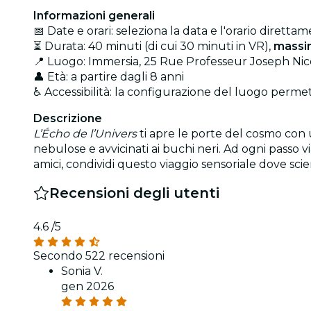
Informazioni generali
📅 Date e orari: seleziona la data e l'orario direttam
⏳ Durata: 40 minuti (di cui 30 minuti in VR),
massi
📍 Luogo: Immersia, 25 Rue Professeur Joseph Nic
👤 Età: a partire dagli 8 anni
♿ Accessibilità: la configurazione del luogo permet
Descrizione
L’Écho de l’Univers
ti apre le porte del cosmo con u
nebulose e avvicinati ai buchi neri. Ad ogni passo vi
amici, condividi questo viaggio sensoriale dove sci
Recensioni degli utenti
4.6
/5
Secondo 522 recensioni
Sonia V.
gen 2026