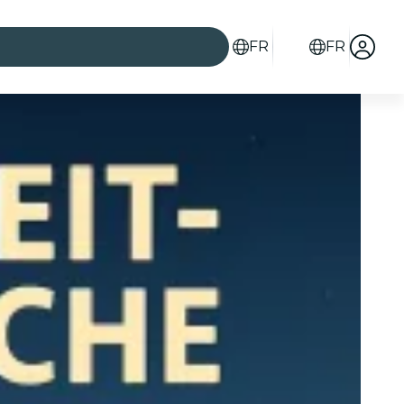
FR
FR