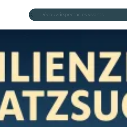
Découvrir
spectacles vivants
Madrid
Candlelight
Londres
expériences et villes
São Paulo
expositions
Séoul
visites urbaines
concerts