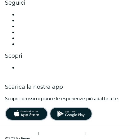
Seguici
Facebook
X (Twitter)
Instagram
TikTok
LinkedIn
Youtube
Scopri
Luoghi a Bonn
Scarica la nostra app
Scopri i prossimi piani e le esperienze più adatte a te.
Termini di utilizzo
|
Informativa sulla privacy
|
Gestione dei cookie
©2026 - Fever