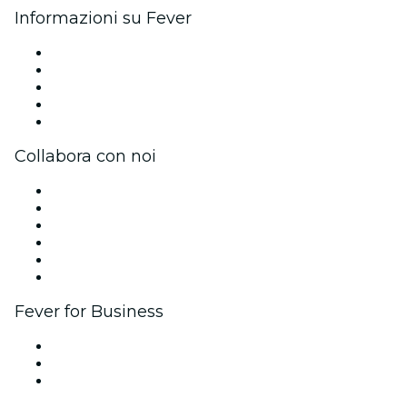
Informazioni su Fever
Stampa
Unisciti al team
Impressum
Carte regalo
Centro assistenza
Collabora con noi
Gestisci il tuo evento
Pubblica il tuo evento
Eventi aziendali & benefit
Programma di affiliazione
Programma Ambassador e Influencer
Brand partnership
Fever for Business
Eventi privati e biglietti di gruppo
Benefit aziendali
Gift card e voucher aziendali