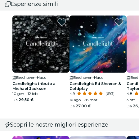
Esperienze simili
Beethoven-Haus
Beethoven-Haus
Beet
Candlelight: tributo a
Candlelight: Ed Sheeran &
Candle
Michael Jackson
Coldplay
Taylor
10 gen - 12 feb
4.9
(693)
4.8
Da
29,50 €
16 ago - 28 mar
3 ott -
Da
27,00 €
Da
26
Scopri le nostre migliori esperienze