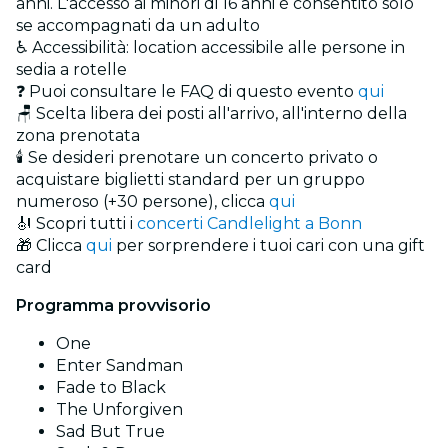
anni. L'accesso ai minori di 16 anni è consentito solo
se accompagnati da un adulto
♿ Accessibilità: location accessibile alle persone in
sedia a rotelle
❓ Puoi consultare le FAQ di questo evento
qui
🪑 Scelta libera dei posti all'arrivo, all'interno della
zona prenotata
🕯️ Se desideri prenotare un concerto privato o
acquistare biglietti standard per un gruppo
numeroso (+30 persone), clicca
qui
🎻 Scopri tutti i
concerti Candlelight a Bonn
🎁 Clicca
qui
per sorprendere i tuoi cari con una gift
card
Programma provvisorio
One
Enter Sandman
Fade to Black
The Unforgiven
Sad But True