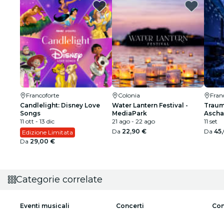
Francoforte
Colonia
Fran
Candlelight: Disney Love
Water Lantern Festival -
Traum
Songs
MediaPark
Ascha
11 ott - 13 dic
21 ago - 22 ago
11 set
Da
22,90 €
Da
45
Edizione Limitata
Da
29,00 €
Categorie correlate
Eventi musicali
Concerti
Con