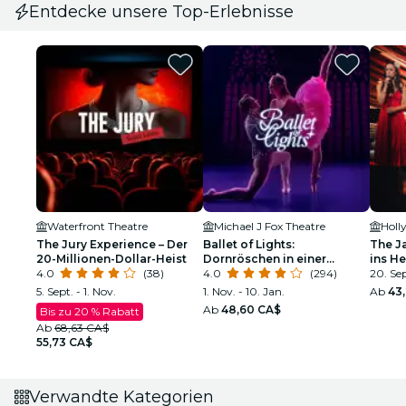
Entdecke unsere Top-Erlebnisse
Waterfront Theatre
Michael J Fox Theatre
Holl
The Jury Experience – Der
Ballet of Lights:
The J
20-Millionen-Dollar-Heist
Dornröschen in einer
ins H
4.0
(38)
funkelnden Show
4.0
(294)
20. Sep
5. Sept. - 1. Nov.
1. Nov. - 10. Jan.
Ab
43
Ab
48,60 CA$
Bis zu 20 % Rabatt
Ab
68,63 CA$
55,73 CA$
Verwandte Kategorien