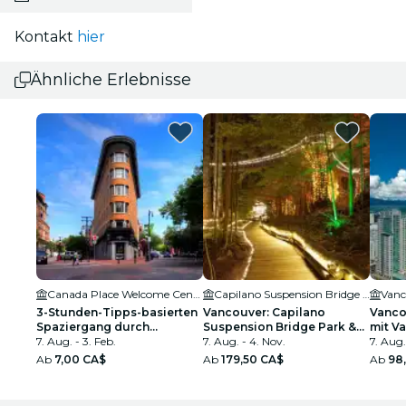
Kontakt
hier
Ähnliche Erlebnisse
Canada Place Welcome Centre
Capilano Suspension Bridge Park
Vanc
3-Stunden-Tipps-basierten
Vancouver: Capilano
Vanco
Spaziergang durch
Suspension Bridge Park &
mit V
Vancouver
7. Aug. - 3. Feb.
City Tour
7. Aug. - 4. Nov.
Capil
7. Aug.
Bridg
Ab
7,00 CA$
Ab
179,50 CA$
Ab
98