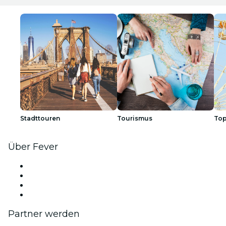
Stadttouren
Tourismus
Top
Über Fever
Presse
Wir stellen ein!
Geschenkgutscheine
Hilfe-Center
Partner werden