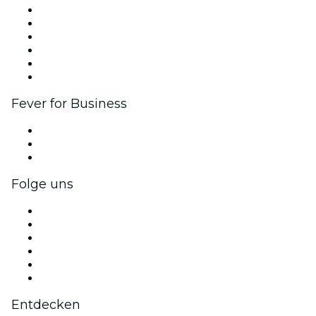
Fever Zone
Veröffentliche dein Event
Firmenevents & -vorteile
Affiliate-Programm
Botschafter & Influencer-Programm
Markenpartnerschaften
Fever for Business
Privatveranstaltungen & Gruppentickets
Firmenvorteile
Firmengeschenkkarten und -gutscheine
Folge uns
Facebook
X (Twitter)
Instagram
TikTok
LinkedIn
YouTube
Entdecken