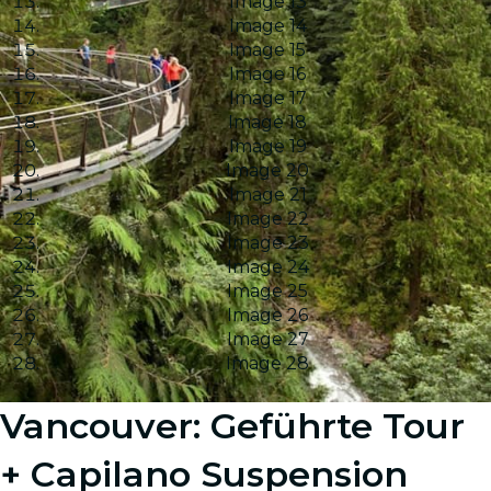
Image 13
Image 14
Image 15
Image 16
Image 17
Image 18
Image 19
Image 20
Image 21
Image 22
Image 23
Image 24
Image 25
Image 26
Image 27
Image 28
Vancouver: Geführte Tour
+ Capilano Suspension