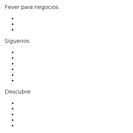
Fever para negocios
Eventos privados y entradas de grupo
Beneficios corporativos
Tarjetas y cupones de regalo corporativos
Síguenos
Facebook
X (Twitter)
Instagram
TikTok
LinkedIn
Youtube
Descubre
Locales y espacios de eventos en Leeds
Hoy
Mañana
Esta semana
Este fin de semana