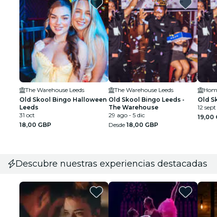
The Warehouse Leeds
The Warehouse Leeds
Home
Old Skool Bingo Halloween
Old Skool Bingo Leeds -
Old S
Leeds
The Warehouse
12 sept
31 oct
29 ago - 5 dic
19,00
18,00 GBP
Desde
18,00 GBP
Descubre nuestras experiencias destacadas