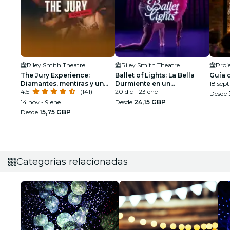
Riley Smith Theatre
Riley Smith Theatre
Proj
The Jury Experience:
Ballet of Lights: La Bella
Guía d
Diamantes, mentiras y un
Durmiente en un
18 sept
hombre muerto
4.5
(141)
espectáculo deslumbrante
20 dic - 23 ene
Desde
14 nov - 9 ene
Desde
24,15 GBP
Desde
15,75 GBP
Categorías relacionadas