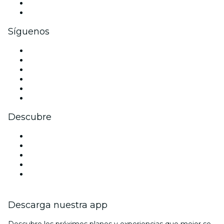
Beneficios corporativos
Tarjetas y cupones de regalo corporativos
Síguenos
Facebook
X (Twitter)
Instagram
TikTok
LinkedIn
Youtube
Descubre
Locales y espacios de eventos en Leeds
Hoy
Mañana
Esta semana
Este fin de semana
Descarga nuestra app
Descubre los próximos planes y experiencias que mejor se