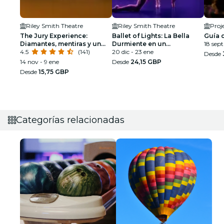
Riley Smith Theatre
Riley Smith Theatre
Proj
The Jury Experience:
Ballet of Lights: La Bella
Guía d
Diamantes, mentiras y un
Durmiente en un
18 sept
hombre muerto
4.5
(141)
espectáculo deslumbrante
20 dic - 23 ene
Desde
14 nov - 9 ene
Desde
24,15 GBP
Desde
15,75 GBP
Categorías relacionadas