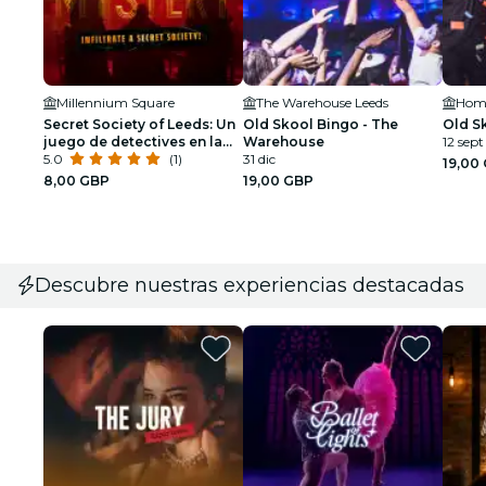
Millennium Square
The Warehouse Leeds
Home
Secret Society of Leeds: Un
Old Skool Bingo - The
Old S
juego de detectives en la
Warehouse
12 sept
ciudad
5.0
(1)
31 dic
19,00
8,00 GBP
19,00 GBP
Descubre nuestras experiencias destacadas