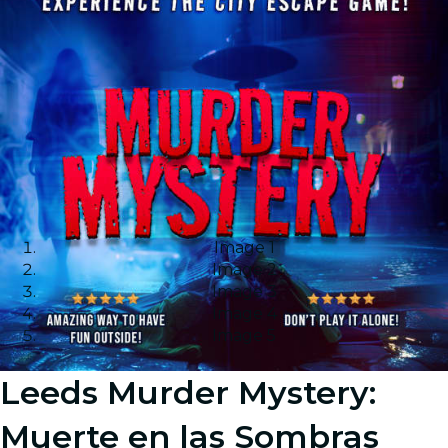
Image 1
Image 2
Image 3
Image 4
Image 5
Leeds Murder Mystery:
Muerte en las Sombras