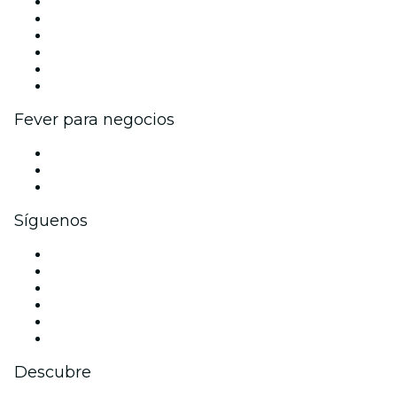
Gestiona tu evento
Publica tu evento
Eventos y beneficios para empresas
Programa de Afiliados
Programa de embajadores e influencers
Colaboraciones de marca
Fever para negocios
Eventos privados y entradas de grupo
Beneficios corporativos
Tarjetas y cupones de regalo corporativos
Síguenos
Facebook
X (Twitter)
Instagram
TikTok
LinkedIn
Youtube
Descubre