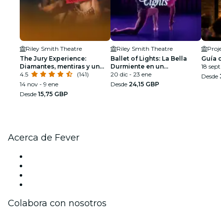
Riley Smith Theatre
Riley Smith Theatre
Proj
The Jury Experience:
Ballet of Lights: La Bella
Guía d
Diamantes, mentiras y un
Durmiente en un
18 sept
hombre muerto
4.5
(141)
espectáculo deslumbrante
20 dic - 23 ene
Desde
14 nov - 9 ene
Desde
24,15 GBP
Desde
15,75 GBP
Acerca de Fever
Prensa
Únete al equipo
Tarjetas Regalo
Centro de asistencia
Colabora con nosotros