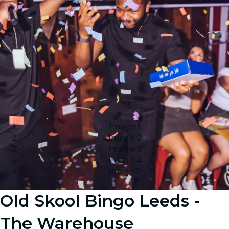
Image 1
Image 2
Image 3
Image 4
Image 5
Old Skool Bingo Leeds -
The Warehouse