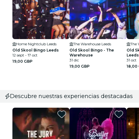
Home Nightclub Leeds
The Warehouse Leeds
The 
Old Skool Bingo Leeds
Old Skool Bingo - The
Old S
12 sept - 17 oct
Warehouse
Leeds
31 dic
31 oct
19,00 GBP
19,00 GBP
18,00
Descubre nuestras experiencias destacadas