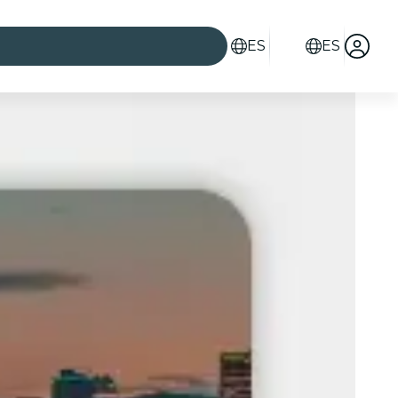
ES
ES