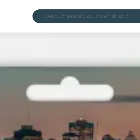
Descubre
espectáculos en directo
Madrid
candlelight
Londres
experiencias y ciudades
São Paulo
exposiciones
Seúl
recorridos por la ciudad
conciertos