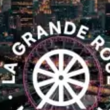
restaurantes
cine