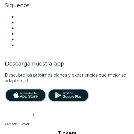
Síguenos
Facebook
X (Twitter)
Instagram
TikTok
LinkedIn
Youtube
Descarga nuestra app
Descubre los próximos planes y experiencias que mejor se
adapten a ti.
Términos de uso
|
Política de privacidad
|
Do Not Sell My Personal Information / Cookies Management
©2026 - Fever
Tickets