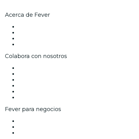
Acerca de Fever
Prensa
Únete al equipo
Tarjetas Regalo
Centro de asistencia
Colabora con nosotros
Gestiona tu evento
Publica tu evento
Eventos y beneficios para empresas
Programa de Afiliados
Programa de embajadores e influencers
Colaboraciones de marca
Fever para negocios
Eventos privados y entradas de grupo
Beneficios corporativos
Tarjetas y cupones de regalo corporativos