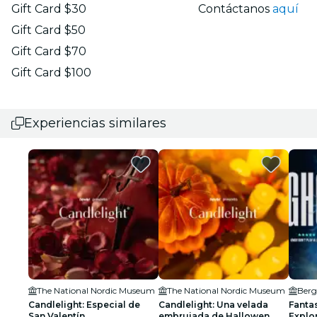
Gift Card $30
Contáctanos
aquí
Gift Card $50
Gift Card $70
Gift Card $100
Experiencias similares
The National Nordic Museum
The National Nordic Museum
Berg
Candlelight: Especial de
Candlelight: Una velada
Fanta
San Valentín
embrujada de Hallowen
Explo