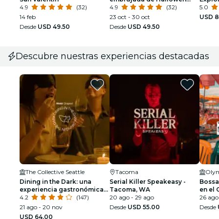
4.9
(32)
Classics
4.9
(32)
embr
5.0
14 feb
23 oct - 30 oct
USD 8
Desde
USD 49.50
Desde
USD 49.50
Descubre nuestras experiencias destacadas
The Collective Seattle
Tacoma
Olym
Dining in the Dark: una
Serial Killer Speakeasy -
Bossa
experiencia gastronómica
Tacoma, WA
en el
única con los ojos
4.2
(147)
20 ago - 29 ago
Pavili
26 ago
vendados en The Collective
21 ago - 20 nov
Desde
USD 55.00
Desde
Seattle
USD 64.00