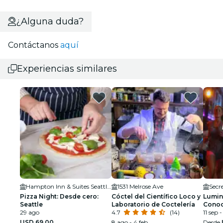
¿Alguna duda?
Contáctanos
aquí
Experiencias similares
Hampton Inn & Suites Seattle/Northgate
1531 Melrose Ave
Secre
Pizza Night: Desde cero:
Cóctel del Científico Loco y
Lumin
Seattle
Laboratorio de Coctelería
Conoc
29 ago
4.7
(14)
carre
11 sep -
USD 69.00
8 ago - 4 feb
Desde