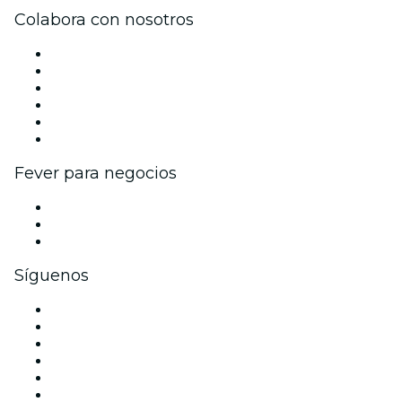
Colabora con nosotros
Gestiona tu evento
Publica tu evento
Eventos y beneficios para empresas
Programa de Afiliados
Programa de embajadores e influencers
Colaboraciones de marca
Fever para negocios
Eventos privados y entradas de grupo
Beneficios corporativos
Tarjetas y cupones de regalo corporativos
Síguenos
Facebook
X (Twitter)
Instagram
TikTok
LinkedIn
Youtube