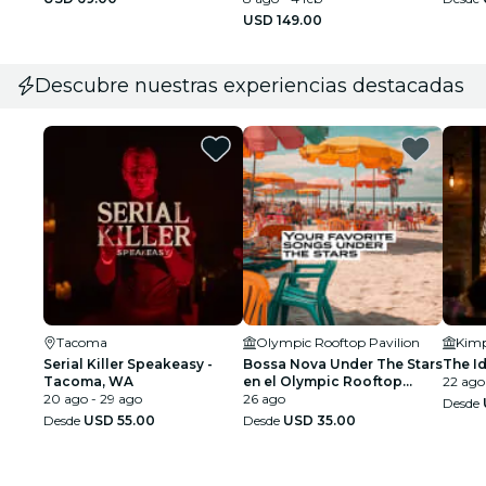
USD 149.00
Descubre nuestras experiencias destacadas
Tacoma
Olympic Rooftop Pavilion
Kimp
Serial Killer Speakeasy -
Bossa Nova Under The Stars
The Id
Tacoma, WA
en el Olympic Rooftop
22 ago 
20 ago - 29 ago
Pavilion
26 ago
Desde
Desde
USD 55.00
Desde
USD 35.00