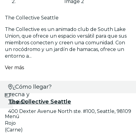
Image 2
The Collective Seattle
The Collective es un animado club de South Lake
Union, que ofrece un espacio versátil para que sus
miembros conecten y creen una comunidad. Con
un rocódromo y un jardín de hamacas, ofrece un
entorno a...
Ver más
Selecciona
¿Cómo llegar?
fecha y
The Collective Seattle
sesión
400 Dexter Avenue North ste. #100, Seattle, 98109
Menú
Rojo
(Carne)