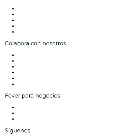
Prensa
Únete al equipo
Impressum
Tarjetas Regalo
Centro de asistencia
Colabora con nosotros
Gestiona tu evento
Publica tu evento
Eventos y beneficios para empresas
Programa de Afiliados
Programa de embajadores e influencers
Colaboraciones de marca
Fever para negocios
Eventos privados y entradas de grupo
Beneficios corporativos
Tarjetas y cupones de regalo corporativos
Síguenos