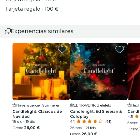
Tarjeta regalo - 100 €
Experiencias similares
Ravensberger Spinnerei
LENKWERK Bielefeld
Hech
Candlelight: Clásicos de
Candlelight: Ed Sheeran &
Candl
Navidad
Coldplay
4.5
18 dic - 19 dic
4.1
(91)
5 sept
Desde
26,00 €
26 nov - 21 feb
Desde
Desde
26,00 €