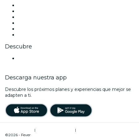
Facebook
X (Twitter)
Instagram
TikTok
LinkedIn
Youtube
Descubre
Locales y espacios de eventos en Bielefeld
Descarga nuestra app
Descubre los próximos planes y experiencias que mejor se
adapten a ti.
Términos de uso
|
Política de privacidad
|
Administrador de cookies
©2026 - Fever