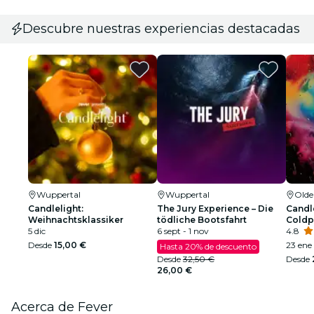
Descubre nuestras experiencias destacadas
Wuppertal
Wuppertal
Old
Candlelight:
The Jury Experience – Die
Candle
Weihnachtsklassiker
tödliche Bootsfahrt
Coldp
5 dic
6 sept - 1 nov
4.8
Desde
15,00 €
23 ene 
Hasta 20% de descuento
Desde
32,50 €
Desde
26,00 €
Acerca de Fever