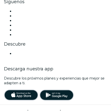
Síguenos
Facebook
X (Twitter)
Instagram
TikTok
LinkedIn
Youtube
Descubre
Locales y espacios de eventos en Dortmund
Descarga nuestra app
Descubre los próximos planes y experiencias que mejor se
adapten a ti.
Términos de uso
|
Política de privacidad
|
Administrador de cookies