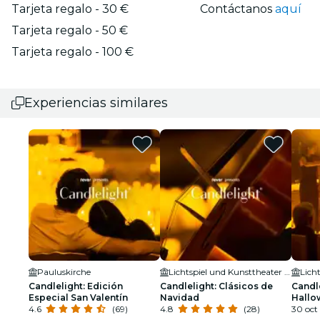
Tarjeta regalo - 30 €
Contáctanos
aquí
Tarjeta regalo - 50 €
Tarjeta regalo - 100 €
Experiencias similares
Pauluskirche
Lichtspiel und Kunsttheater Schauburg
Candlelight: Edición
Candlelight: Clásicos de
Candle
Especial San Valentín
Navidad
Hallo
4.6
(69)
4.8
(28)
30 oct