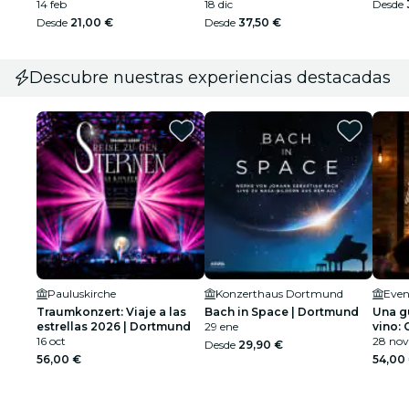
14 feb
18 dic
Desde
Desde
21,00 €
Desde
37,50 €
Descubre nuestras experiencias destacadas
Pauluskirche
Konzerthaus Dortmund
Even
Traumkonzert: Viaje a las
Bach in Space | Dortmund
Una g
estrellas 2026 | Dortmund
29 ene
vino:
16 oct
28 nov
Desde
29,90 €
56,00 €
54,00