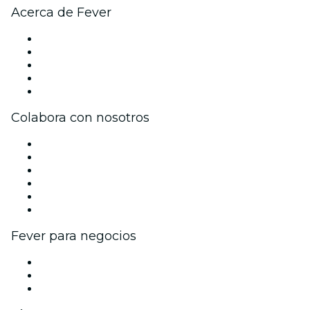
Acerca de Fever
Prensa
Únete al equipo
Impressum
Tarjetas Regalo
Centro de asistencia
Colabora con nosotros
Gestiona tu evento
Publica tu evento
Eventos y beneficios para empresas
Programa de Afiliados
Programa de embajadores e influencers
Colaboraciones de marca
Fever para negocios
Eventos privados y entradas de grupo
Beneficios corporativos
Tarjetas y cupones de regalo corporativos