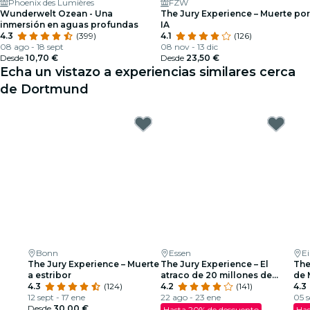
Phoenix des Lumières
FZW
Wunderwelt Ozean - Una
The Jury Experience – Muerte por
inmersión en aguas profundas
IA
4.3
(399)
4.1
(126)
08 ago - 18 sept
08 nov - 13 dic
Desde
10,70 €
Desde
23,50 €
Echa un vistazo a experiencias similares cerca
de Dortmund
Bonn
Essen
E
The Jury Experience – Muerte
The Jury Experience – El
The
a estribor
atraco de 20 millones de
de 
4.3
(124)
dólares
4.2
(141)
4.3
12 sept - 17 ene
22 ago - 23 ene
05 s
Desde
30,00 €
Hasta 20% de descuento
Has