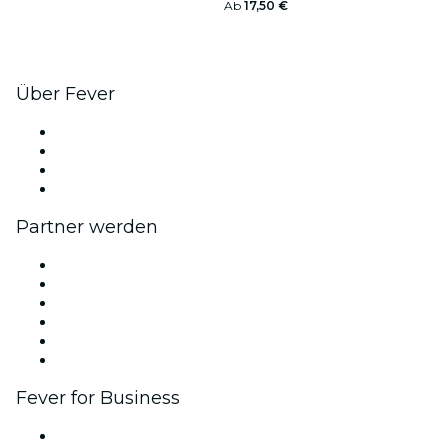
Ab
17,50 €
Über Fever
Presse
Wir stellen ein!
Geschenkgutscheine
Hilfe-Center
Partner werden
Fever Zone
Veröffentliche dein Event
Firmenevents & -vorteile
Affiliate-Programm
Botschafter & Influencer-Programm
Markenpartnerschaften
Fever for Business
Privatveranstaltungen & Gruppentickets