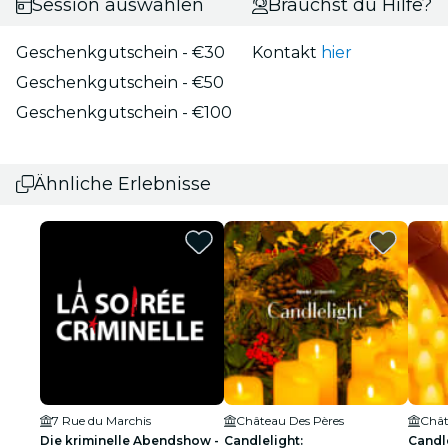
Session auswählen
Brauchst du Hilfe?
Geschenkgutschein - €30
Kontakt
hier
Geschenkgutschein - €50
Geschenkgutschein - €100
Ähnliche Erlebnisse
7 Rue du Marchis
Château Des Pères
Chât
Die kriminelle Abendshow -
Candlelight:
Candl