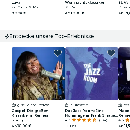
Laval
Weihnachtsklassiker
St. Va
29. Okt. - 19. März
18. Dez.
14. Feb
89,90 €
Ab
19,00 €
Ab
19
Entdecke unsere Top-Erlebnisse
Eglise Sainte Thérèse
La Brasserie
Loca
Gospel: Die großen
Das Jazz Room: Eine
Place
Klassiker in Rennes
Hommage an Frank Sinatra
Renne
8. Aug.
und Louis Armstrong
4.7
(104)
4.6
Ab
10,00 €
12. Dez.
Ab
11,