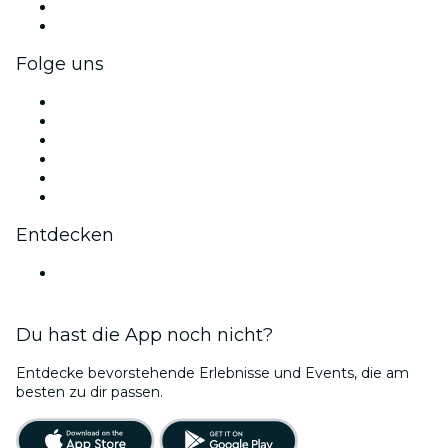
Firmenvorteile
Firmengeschenkkarten und -gutscheine
Folge uns
Facebook
X (Twitter)
Instagram
TikTok
LinkedIn
YouTube
Entdecken
Veranstaltungsorte in Rennes
Du hast die App noch nicht?
Entdecke bevorstehende Erlebnisse und Events, die am
besten zu dir passen.