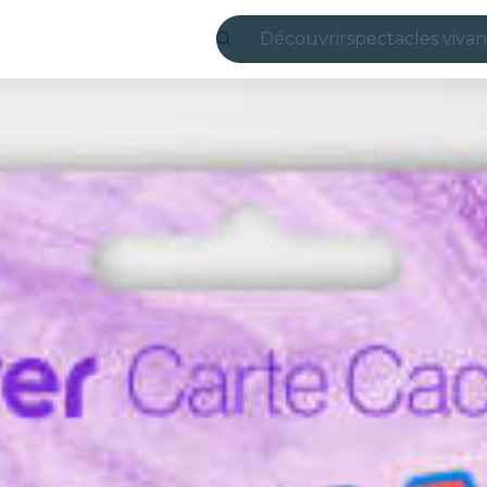
Découvrir
spectacles vivan
Madrid
Candlelight
Londres
expériences et v
São Paulo
expositions
Séoul
visites urbaines
concerts