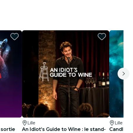
Lille
Lille
 sortie
An Idiot’s Guide to Wine : le stand-
Candlelig