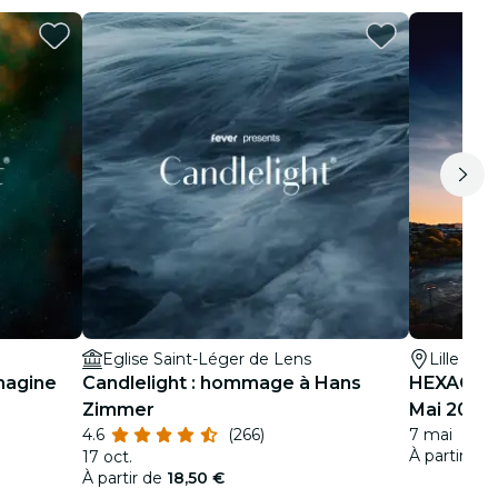
Eglise Saint-Léger de Lens
Lille
Imagine
Candlelight : hommage à Hans
HEXAGONE 
Zimmer
Mai 2027
4.6
(266)
7 mai
À partir de
17 oct.
À partir de
18,50 €