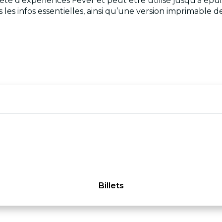
iété d’expériences Fever et peut être utilisé jusqu’à épui
es infos essentielles, ainsi qu’une version imprimable de
Billets