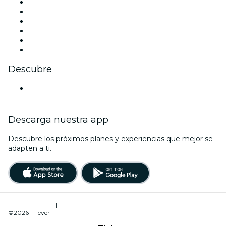
Facebook
X (Twitter)
Instagram
TikTok
LinkedIn
Youtube
Descubre
Locales y espacios de eventos en Edmonton
Descarga nuestra app
Descubre los próximos planes y experiencias que mejor se
adapten a ti.
Términos de uso
|
Política de privacidad
|
Administrador de cookies
©2026 - Fever