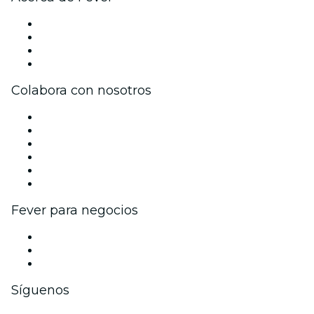
Prensa
Únete al equipo
Tarjetas Regalo
Centro de asistencia
Colabora con nosotros
Gestiona tu evento
Publica tu evento
Eventos y beneficios para empresas
Programa de Afiliados
Programa de embajadores e influencers
Colaboraciones de marca
Fever para negocios
Eventos privados y entradas de grupo
Beneficios corporativos
Tarjetas y cupones de regalo corporativos
Síguenos