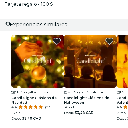
Tarjeta regalo - 100 $
Experiencias similares
McDougall Auditorium
McDougall Auditorium
McDo
Candlelight: Clásicos de
Candlelight: Clásicos de
Candl
Navidad
Halloween
Valen
4.4
(23)
30 oct
4.6
18 dic
Desde
33,48 CAD
13 feb
Desde
32,40 CAD
Desde