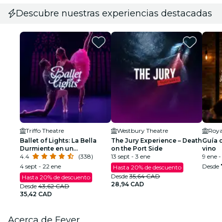
Descubre nuestras experiencias destacadas
Triffo Theatre
Westbury Theatre
Roya
Ballet of Lights: La Bella
The Jury Experience – Death
Guía d
Durmiente en un
on the Port Side
vino
espectáculo deslumbrante
4.4
(338)
13 sept - 3 ene
9 ene -
4 sept - 22 ene
Desde
Hasta 20% de descuento
Desde
35,64 CAD
Hasta 20% de descuento
28,94 CAD
Desde
43,62 CAD
35,42 CAD
Acerca de Fever