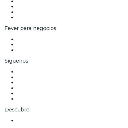
Eventos y beneficios para empresas
Programa de Afiliados
Programa de embajadores e influencers
Colaboraciones de marca
Fever para negocios
Eventos privados y entradas de grupo
Beneficios corporativos
Tarjetas y cupones de regalo corporativos
Síguenos
Facebook
X (Twitter)
Instagram
TikTok
LinkedIn
Youtube
Descubre
Locales y espacios de eventos en Edmonton