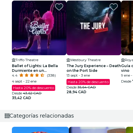
Triffo Theatre
Westbury Theatre
Roya
Ballet of Lights: La Bella
The Jury Experience – Death
Guía d
Durmiente en un
on the Port Side
vino
espectáculo deslumbrante
4.4
(338)
13 sept - 3 ene
9 ene -
4 sept - 22 ene
Desde
Hasta 20% de descuento
Desde
35,64 CAD
Hasta 20% de descuento
28,94 CAD
Desde
43,62 CAD
35,42 CAD
Categorías relacionadas