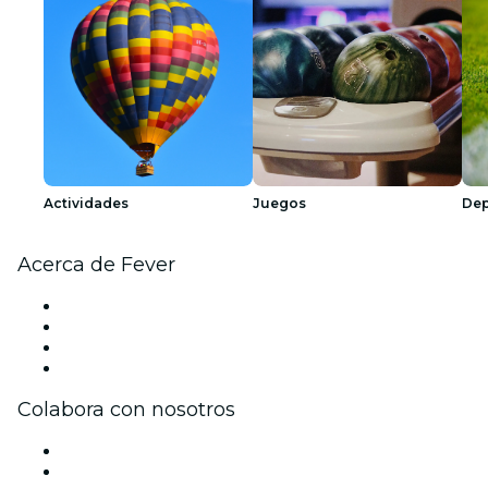
Actividades
Juegos
Dep
Acerca de Fever
Prensa
Únete al equipo
Tarjetas Regalo
Centro de asistencia
Colabora con nosotros
Gestiona tu evento
Publica tu evento