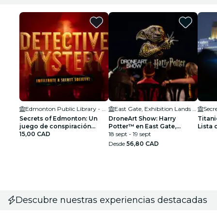
Edmonton Public Library - Strathcona
East Gate, Exhibition Lands Racetrack
Secr
Secrets of Edmonton: Un
DroneArt Show: Harry
Titani
juego de conspiración
Potter™ en East Gate,
Lista 
detectivesca
15,00 CAD
Exhibition Lands Racetrack
18 sept - 19 sept
Desde
56,80 CAD
Descubre nuestras experiencias destacadas