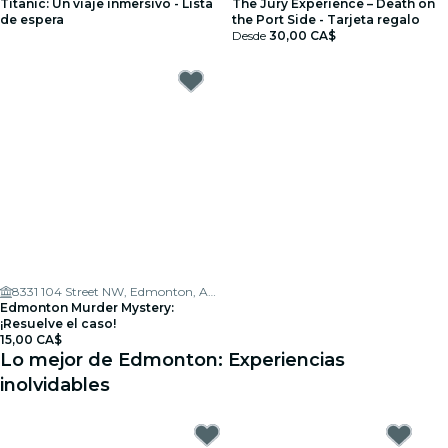
Titanic: Un viaje inmersivo - Lista
The Jury Experience – Death on
de espera
the Port Side - Tarjeta regalo
Desde
30,00 CA$
8331 104 Street NW, Edmonton, AB T6E 4E9, Canada
Edmonton Murder Mystery:
¡Resuelve el caso!
15,00 CA$
Lo mejor de Edmonton: Experiencias
inolvidables