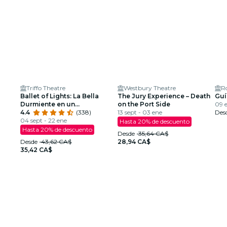
Triffo Theatre
Westbury Theatre
R
Ballet of Lights: La Bella
The Jury Experience – Death
Guí
Durmiente en un
on the Port Side
09 e
espectáculo deslumbrante
4.4
(338)
13 sept - 03 ene
Des
04 sept - 22 ene
Hasta 20% de descuento
Hasta 20% de descuento
Desde
35,64 CA$
Desde
43,62 CA$
28,94 CA$
35,42 CA$