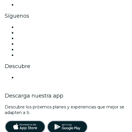
Tarjetas y cupones de regalo corporativos
Síguenos
Facebook
X (Twitter)
Instagram
TikTok
LinkedIn
Youtube
Descubre
Locales y espacios de eventos en Edmonton
Descarga nuestra app
Descubre los próximos planes y experiencias que mejor se
adapten a ti.