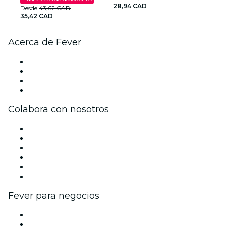
28,94 CAD
Desde
43,62 CAD
35,42 CAD
Acerca de Fever
Prensa
Únete al equipo
Tarjetas Regalo
Centro de asistencia
Colabora con nosotros
Gestiona tu evento
Publica tu evento
Eventos y beneficios para empresas
Programa de Afiliados
Programa de embajadores e influencers
Colaboraciones de marca
Fever para negocios
Eventos privados y entradas de grupo
Beneficios corporativos