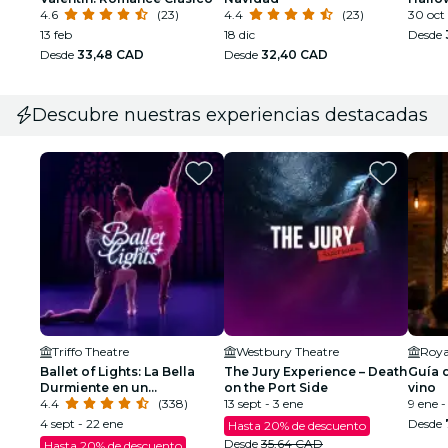
4.6
(23)
4.4
(23)
30 oct
13 feb
18 dic
Desde
Desde
33,48 CAD
Desde
32,40 CAD
Descubre nuestras experiencias destacadas
Triffo Theatre
Westbury Theatre
Roya
Ballet of Lights: La Bella
The Jury Experience – Death
Guía d
Durmiente en un
on the Port Side
vino
espectáculo deslumbrante
4.4
(338)
13 sept - 3 ene
9 ene -
4 sept - 22 ene
Desde
Hasta 20% de descuento
Desde
35,64 CAD
Hasta 20% de descuento