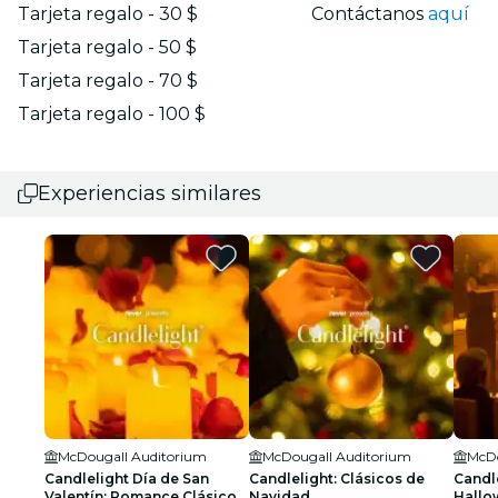
Tarjeta regalo - 30 $
Contáctanos
aquí
Tarjeta regalo - 50 $
Tarjeta regalo - 70 $
Tarjeta regalo - 100 $
Experiencias similares
McDougall Auditorium
McDougall Auditorium
McDo
Candlelight Día de San
Candlelight: Clásicos de
Candle
Valentín: Romance Clásico
Navidad
Hallo