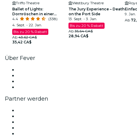
Triffo Theatre
Westbury Theatre
Roya
Ballet of Lights:
The Jury Experience – Death
Einfa
Dornröschen in einer
on the Port Side
9. Jan. 
funkelnden Show
4.4
(338)
13. Sept. - 3. Jan.
Ab
72
4. Sept. - 22. Jan.
Bis zu 20 % Rabatt
Ab
35,64 CA$
Bis zu 20 % Rabatt
28,94 CA$
Ab
43,62 CA$
35,42 CA$
Über Fever
Presse
Wir stellen ein!
Geschenkgutscheine
Hilfe-Center
Partner werden
Fever Zone
Veröffentliche dein Event
Firmenevents & -vorteile
Affiliate-Programm
Botschafter & Influencer-Programm