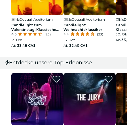
McDougall Auditorium
McDougall Auditorium
McDo
Candlelight zum
Candlelight:
Candl
Valentinstag: Klassische
Weihnachtsklassiker
Klassi
Romanze
4.6
(23)
4.4
(23)
30. Ok
13. Feb.
18. Dez.
Ab
33
Ab
33,48 CA$
Ab
32,40 CA$
Entdecke unsere Top-Erlebnisse