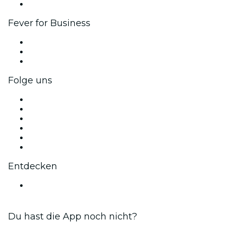
Markenpartnerschaften
Fever for Business
Privatveranstaltungen & Gruppentickets
Firmenvorteile
Firmengeschenkkarten und -gutscheine
Folge uns
Facebook
X (Twitter)
Instagram
TikTok
LinkedIn
YouTube
Entdecken
Veranstaltungsorte in Edmonton
Du hast die App noch nicht?