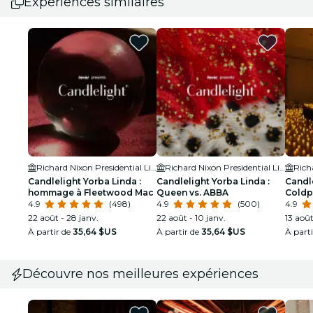
Expériences similaires
Richard Nixon Presidential Library & Museum
Richard Nixon Presidential Library & Museum
Candlelight Yorba Linda :
Candlelight Yorba Linda :
Candle
hommage à Fleetwood Mac
Queen vs. ABBA
Coldp
4.9
(498)
4.9
(500)
Drago
4.9
22 août - 28 janv.
22 août - 10 janv.
13 aoû
À partir de
35,64 $US
À partir de
35,64 $US
À part
Découvre nos meilleures expériences