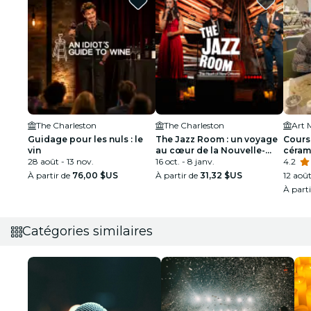
The Charleston
The Charleston
Guidage pour les nuls : le
The Jazz Room : un voyage
Cours
vin
au cœur de la Nouvelle-
céram
28 août - 13 nov.
Orléans
16 oct. - 8 janv.
4.2
À partir de
76,00 $US
À partir de
31,32 $US
12 aoû
À part
Catégories similaires