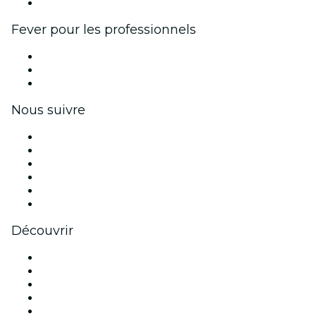
Partenariats avec des marques
Fever pour les professionnels
Événements privés et billets de groupe
Avantages pour les entreprises
Coupons et cartes cadeaux pour les entreprises
Nous suivre
Facebook
X (Twitter)
Instagram
TikTok
LinkedIn
Youtube
Découvrir
Lieux d'événements à Orange County
Aujourd'hui
Demain
Cette semaine
Ce week-end