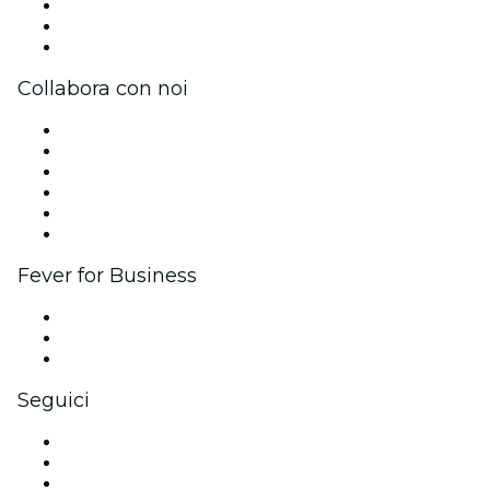
Unisciti al team
Carte regalo
Centro assistenza
Collabora con noi
Gestisci il tuo evento
Pubblica il tuo evento
Eventi aziendali & benefit
Programma di affiliazione
Programma Ambassador e Influencer
Brand partnership
Fever for Business
Eventi privati e biglietti di gruppo
Benefit aziendali
Gift card e voucher aziendali
Seguici
Facebook
X (Twitter)
Instagram