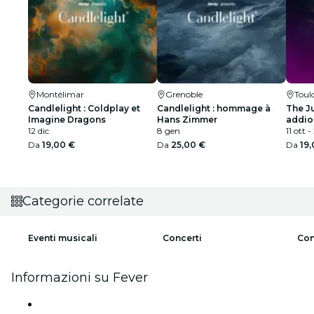
Montélimar
Grenoble
Toul
Candlelight : Coldplay et
Candlelight : hommage à
The J
Imagine Dragons
Hans Zimmer
addio 
12 dic
8 gen
11 ott 
Da
19,00 €
Da
25,00 €
Da
19
Categorie correlate
Eventi musicali
Concerti
Con
Informazioni su Fever
Stampa