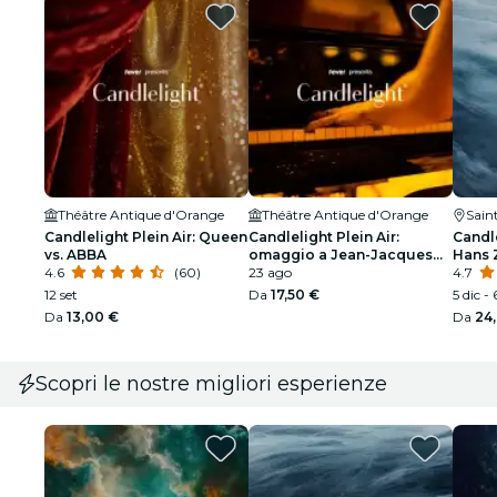
Théâtre Antique d'Orange
Théâtre Antique d'Orange
Sain
Candlelight Plein Air: Queen
Candlelight Plein Air:
Candl
vs. ABBA
omaggio a Jean-Jacques
Hans 
4.6
(60)
Goldman
23 ago
4.7
12 set
Da
17,50 €
5 dic - 
Da
13,00 €
Da
24
Scopri le nostre migliori esperienze