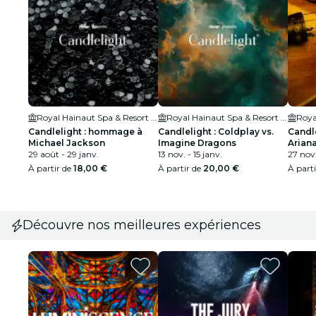
Royal Hainaut Spa & Resort Hotel
Royal Hainaut Spa & Resort Hotel
Candlelight : hommage à
Candlelight : Coldplay vs.
Candl
Michael Jackson
Imagine Dragons
Arian
29 août - 29 janv.
13 nov. - 15 janv.
27 nov
À partir de
18,00 €
À partir de
20,00 €
À part
Découvre nos meilleures expériences