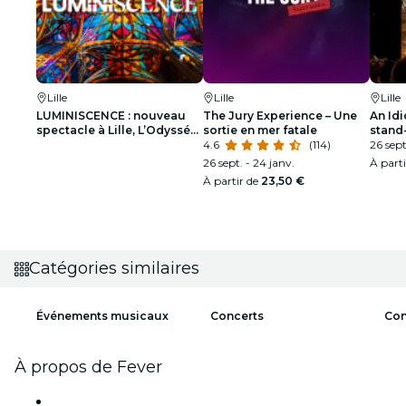
Lille
Lille
Lille
LUMINISCENCE : nouveau
The Jury Experience – Une
An Idi
spectacle à Lille, L’Odyssée
sortie en mer fatale
stand
Céleste – Liste d’attente
4.6
(114)
intére
26 sept
26 sept. - 24 janv.
À part
À partir de
23,50 €
Catégories similaires
Événements musicaux
Concerts
Con
À propos de Fever
Presse