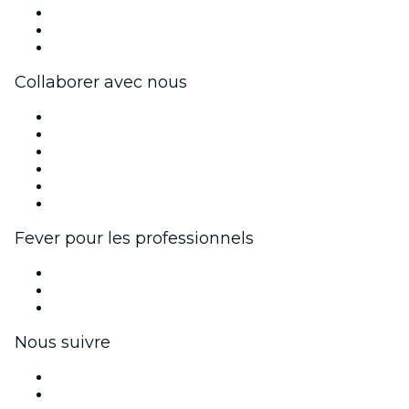
Travailler chez Fever
Cartes-cadeaux
Centre d'aide
Collaborer avec nous
Fever Zone
Publiez votre événement
Événements d'entreprise et avantages
Programme d'affiliation
Programme d'ambassadeurs et d'influenceurs
Partenariats avec des marques
Fever pour les professionnels
Événements privés et billets de groupe
Avantages pour les entreprises
Coupons et cartes cadeaux pour les entreprises
Nous suivre
Facebook
X (Twitter)