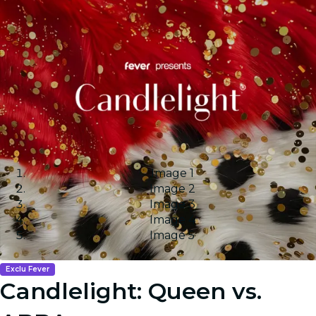
Image 1
Image 2
Image 3
Image 4
Image 5
Exclu Fever
Candlelight: Queen vs.