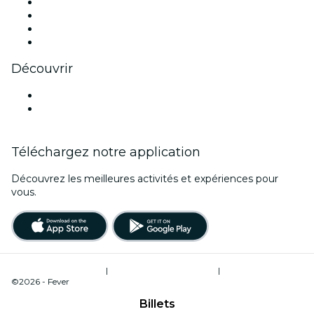
Instagram
TikTok
LinkedIn
Youtube
Découvrir
Lieux d'événements à Valenciennes
France
Téléchargez notre application
Découvrez les meilleures activités et expériences pour
vous.
Conditions d’utilisation
|
Politique de confidentialité
|
Gestion des cookies
©2026 - Fever
Billets