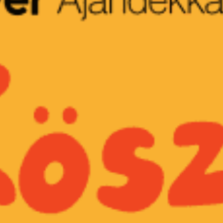
restaurantes
cine