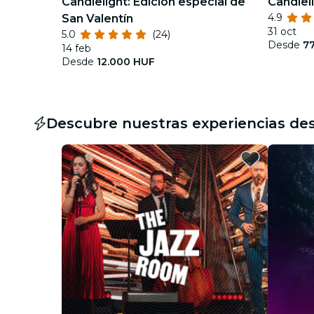
Candlelight: Edición especial de
Candlel
4.9
San Valentín
31 oct
5.0
(24)
Desde
7
14 feb
Desde
12.000 HUF
Descubre nuestras experiencias de