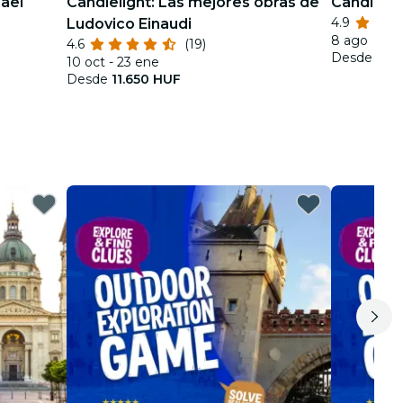
hael
Candlelight: Las mejores obras de
Candlelig
4.9
Ludovico Einaudi
8 ago
4.6
(19)
Desde
11.
10 oct - 23 ene
Desde
11.650 HUF