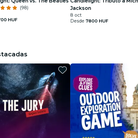
ight: Queen vs. The Beatles
Candlelight: Tributo a Mic
(98)
Jackson
8 oct
700 HUF
Desde
7800 HUF
stacadas