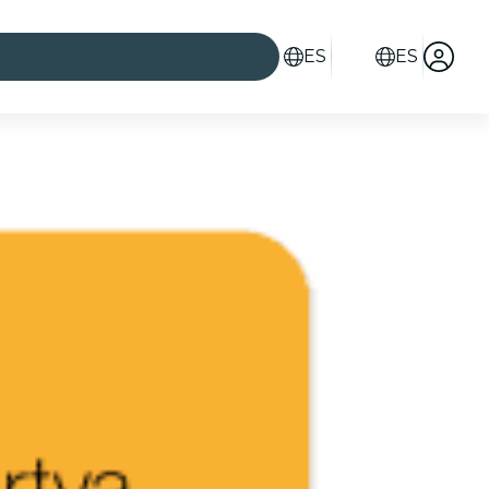
ES
ES