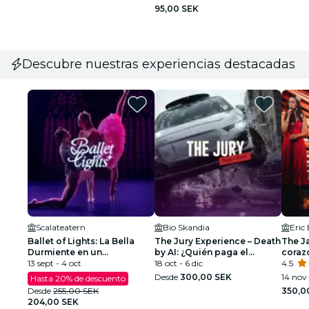
95,00 SEK
Descubre nuestras experiencias destacadas
Scalateatern
Bio Skandia
Eric
Ballet of Lights: La Bella
The Jury Experience – Death
The Ja
Durmiente en un
by AI: ¿Quién paga el
coraz
espectáculo deslumbrante
13 sept - 4 oct
precio?
18 oct - 6 dic
4.5
Desde
300,00 SEK
14 nov 
Hasta 20% de descuento
Desde
255,00 SEK
350,0
204,00 SEK