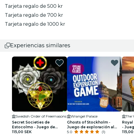
Tarjeta regalo de 500 kr
Tarjeta regalo de 700 kr
Tarjeta regalo de 1000 kr
Experiencias similares
Swedish Order of Freemasons
Wrangel Palace
The 
Secret Societies de
Ghosts of Stockholm -
Royal
Estocolmo - Juego de
Juego de exploración al
- Jue
exploración
115,00 SEK
aire libre
5.0
(1)
115,00