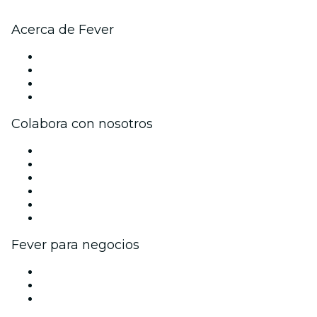
Acerca de Fever
Prensa
Únete al equipo
Tarjetas Regalo
Centro de asistencia
Colabora con nosotros
Gestiona tu evento
Publica tu evento
Eventos y beneficios para empresas
Programa de Afiliados
Programa de embajadores e influencers
Colaboraciones de marca
Fever para negocios
Eventos privados y entradas de grupo
Beneficios corporativos
Tarjetas y cupones de regalo corporativos