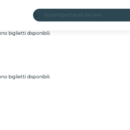
Scopri
Spettacoli dal vivo
Madrid
 biglietti disponibili.
Candlelight
Londra
Esperienze e città
 biglietti disponibili.
San Paolo
Mostre
Seoul
Tour città
Concerti