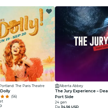
Ristoranti
Cinema
ortland: The Paris Theatre
Alberta Abbey
Dolly
The Jury Experience – Dea
(56)
Port Side
et
24 gen
SD
Da
34,56 USD