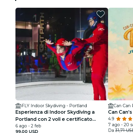
iFLY Indoor Skydiving - Portland
Can Can P
Esperienza di Indoor Skydiving a
Can Can’s 
4.9
Portland con 2 voli e certificato
7 ago - 20 s
6 ago - 2 feb
personalizzato
Da
31,71 U
99,00 USD