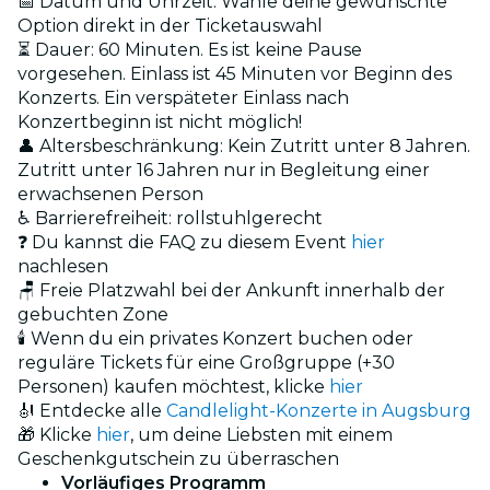
📅 Datum und Uhrzeit: Wähle deine gewünschte
Option direkt in der Ticketauswahl
⏳ Dauer: 60 Minuten. Es ist keine Pause
vorgesehen. Einlass ist 45 Minuten vor Beginn des
Konzerts. Ein verspäteter Einlass nach
Konzertbeginn ist nicht möglich!
👤 Altersbeschränkung: Kein Zutritt unter 8 Jahren.
Zutritt unter 16 Jahren nur in Begleitung einer
erwachsenen Person
♿ Barrierefreiheit: rollstuhlgerecht
❓ Du kannst die FAQ zu diesem Event
hier
nachlesen
🪑 Freie Platzwahl bei der Ankunft innerhalb der
gebuchten Zone
🕯️ Wenn du ein privates Konzert buchen oder
reguläre Tickets für eine Großgruppe (+30
Personen) kaufen möchtest, klicke
hier
🎻 Entdecke alle
Candlelight-Konzerte in Augsburg
🎁 Klicke
hier
, um deine Liebsten mit einem
Geschenkgutschein zu überraschen
Vorläufiges Programm