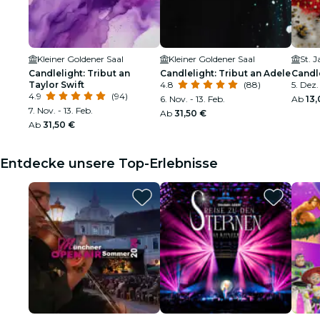
Kleiner Goldener Saal
Kleiner Goldener Saal
St. 
Candlelight: Tribut an
Candlelight: Tribut an Adele
Candl
Taylor Swift
4.8
(88)
5. Dez.
4.9
(94)
6. Nov. - 13. Feb.
Ab
13
7. Nov. - 13. Feb.
Ab
31,50 €
Ab
31,50 €
Entdecke unsere Top-Erlebnisse