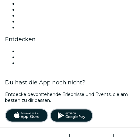
X (Twitter)
Instagram
TikTok
LinkedIn
YouTube
Entdecken
Veranstaltungsorte in Augsburg
Deutschland
Bubble Planet Köln
Du hast die App noch nicht?
Entdecke bevorstehende Erlebnisse und Events, die am
besten zu dir passen.
Allgemeine Geschäftsbedingungen
|
Datenschutzerklärung
|