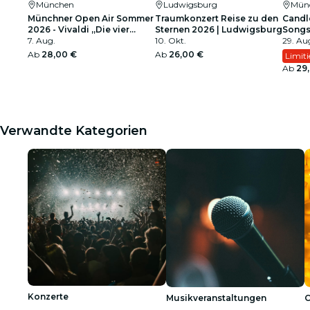
München
Ludwigsburg
Mün
Münchner Open Air Sommer
Traumkonzert Reise zu den
Candle
2026 - Vivaldi „Die vier
Sternen 2026 | Ludwigsburg
Song
Jahreszeiten“ -
7. Aug.
10. Okt.
29. Aug
Nymphenburger
Ab
28,00 €
Ab
26,00 €
Limiti
Streichersolisten
Ab
29
Verwandte Kategorien
Konzerte
Musikveranstaltungen
C