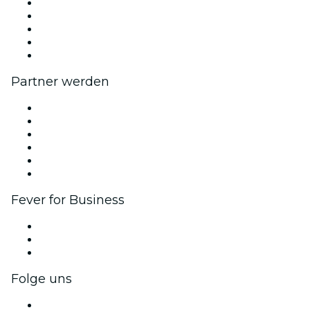
Presse
Wir stellen ein!
Impressum
Geschenkgutscheine
Hilfe-Center
Partner werden
Fever Zone
Veröffentliche dein Event
Firmenevents & -vorteile
Affiliate-Programm
Botschafter & Influencer-Programm
Markenpartnerschaften
Fever for Business
Privatveranstaltungen & Gruppentickets
Firmenvorteile
Firmengeschenkkarten und -gutscheine
Folge uns
Facebook