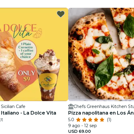
restaurantes
cine
Sicilian Cafe
Chefs Greenhaus Kitchen St
taliano - La Dolce Vita
Pizza napolitana en Los Á
ct
5.0
(1)
9 ago - 12 sep
USD 69.00