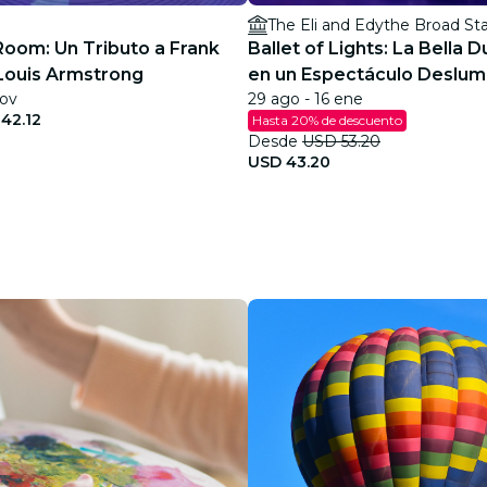
The Eli and Edythe Broad St
Room: Un Tributo a Frank
Ballet of Lights: La Bella 
 Louis Armstrong
en un Espectáculo Deslum
nov
29 ago - 16 ene
42.12
Hasta 20% de descuento
Desde
USD 53.20
USD 43.20