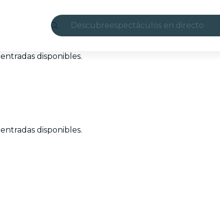
Descubre
espectáculos en directo
Madrid
entradas disponibles.
candlelight
Londres
experiencias y ciudades
entradas disponibles.
São Paulo
exposiciones
Seúl
recorridos por la ciudad
conciertos