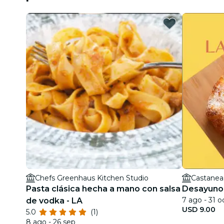
Chefs Greenhaus Kitchen Studio
Castanea 
Pasta clásica hecha a mano con salsa
Desayuno I
7 ago - 31 o
de vodka - LA
USD 9.00
5.0
(1)
8 ago - 26 sep