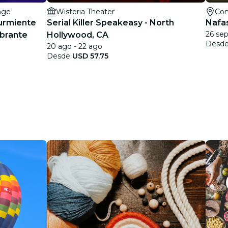
age
Wisteria Theater
Con
Durmiente
Serial Killer Speakeasy - North
Nafas
26 se
brante
Hollywood, CA
Desd
20 ago - 22 ago
Desde
USD 57.75