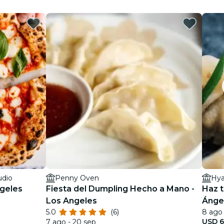
udio
Penny Oven
ngeles
Fiesta del Dumpling Hecho a Mano -
Haz t
Los Angeles
Ánge
5.0
(6)
8 ago 
USD 6
7 ago - 20 sep