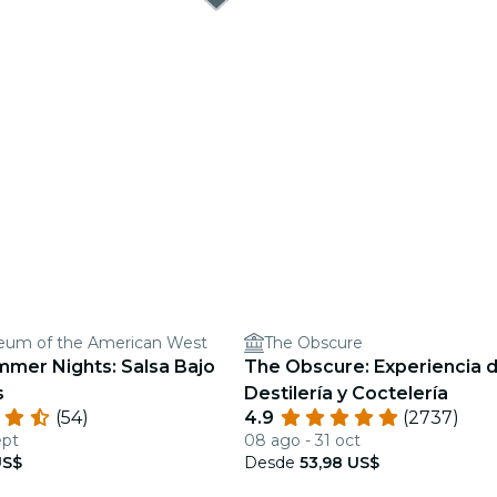
eum of the American West
The Obscure
mmer Nights: Salsa Bajo
The Obscure: Experiencia 
s
Destilería y Coctelería
(54)
4.9
(2737)
ept
08 ago - 31 oct
US$
Desde
53,98 US$