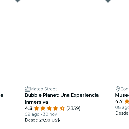
Mateo Street
Con
de
Bubble Planet: Una Experiencia
Museo
4.7
Inmersiva
08 ago 
4.3
(2359)
Desd
08 ago - 30 nov
Desde
27,90 US$