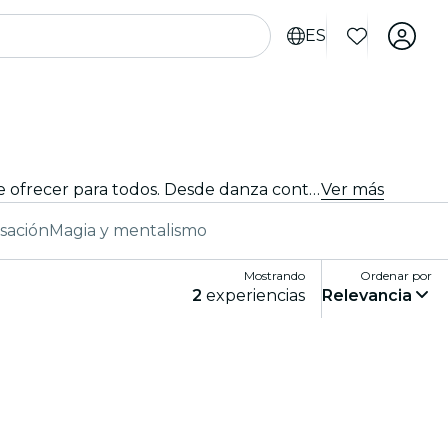
ES
Tanto si eres un entusiasta de la danza como si solo buscas una salida nocturna única, Los Ángeles tiene algo que ofrecer para todos. Desde danza contemporánea a ballet y todo lo demás, hay infinidad de compañías y producciones entre las que elegir.
Ver más
sación
Magia y mentalismo
Mostrando
Ordenar por
2
experiencias
Relevancia