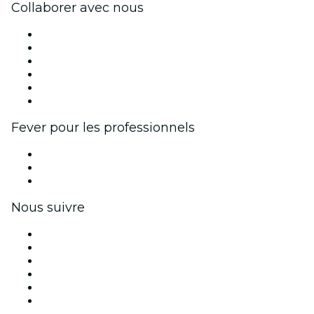
Collaborer avec nous
Fever Zone
Publiez votre événement
Événements d'entreprise et avantages
Programme d'affiliation
Programme d'ambassadeurs et d'influenceurs
Partenariats avec des marques
Fever pour les professionnels
Événements privés et billets de groupe
Avantages pour les entreprises
Coupons et cartes cadeaux pour les entreprises
Nous suivre
Facebook
X (Twitter)
Instagram
TikTok
LinkedIn
Youtube