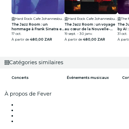
Hard Rock Cafe Johannesburg
Hard Rock Cafe Johannesburg
The 
The Jazz Room : un
The Jazz Room : un voyage
The J
hommage à Frank Sinatra et
au cœur de la Nouvelle-
by AI :
Louis Armstrong
17 oct.
Orléans
19 sept. - 30 janv.
31 oct.
À partir de
480,00 ZAR
À partir de
480,00 ZAR
À part
Catégories similaires
Concerts
Événements musicaux
Con
À propos de Fever
Presse
Travailler chez Fever
Cartes-cadeaux
Centre d'aide