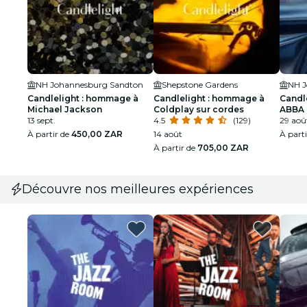
NH Johannesburg Sandton
Shepstone Gardens
NH J
Candlelight : hommage à
Candlelight : hommage à
Candl
Michael Jackson
Coldplay sur cordes
ABBA
13 sept.
4.5
(129)
29 aoû
À partir de
450,00 ZAR
14 août
À part
À partir de
705,00 ZAR
Découvre nos meilleures expériences