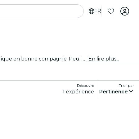
FR
Découvre toutes les pièces de théâtre et les productions du moment à Johannesbourg et passe une soirée magique en bonne compagnie. Peu importe ce que tu aimes, c'est sûr que tu trouveras l'expérience qui te correspond !
En lire plus...
Découvre
Trier par
1
expérience
Pertinence