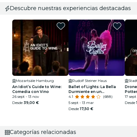
Descubre nuestras experiencias destacadas
Mozartsäle Hamburg
Rudolf Steiner Haus
Stad
An Idiot’s Guide to Wine:
Ballet of Lights: La Bella
Drone
Comedia con Vino
Durmiente en un
Potte
26 sept - 13 nov
espectáculo deslumbrante
4.1
(688)
17 sept
Desde
39,00 €
5 sept - 13 mar
Desde
Desde
17,50 €
Categorías relacionadas