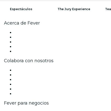
Espectáculos
The Jury Experience
Tea
Acerca de Fever
Prensa
Únete al equipo
Impressum
Tarjetas Regalo
Centro de asistencia
Colabora con nosotros
Gestiona tu evento
Publica tu evento
Eventos y beneficios para empresas
Programa de Afiliados
Programa de embajadores e influencers
Colaboraciones de marca
Fever para negocios