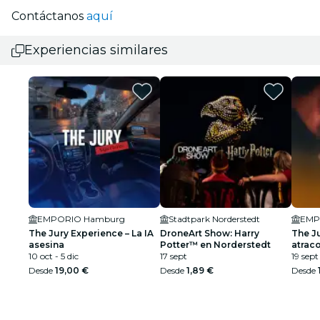
Contáctanos
aquí
Experiencias similares
EMPORIO Hamburg
Stadtpark Norderstedt
EMP
The Jury Experience – La IA
DroneArt Show: Harry
The Ju
asesina
Potter™ en Norderstedt
atrac
10 oct - 5 dic
17 sept
dólar
19 sept 
Desde
19,00 €
Desde
1,89 €
Desde