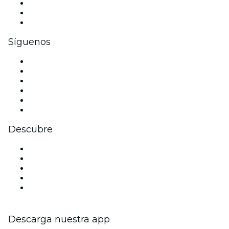
Eventos privados y entradas de grupo
Beneficios corporativos
Tarjetas y cupones de regalo corporativos
Síguenos
Facebook
X (Twitter)
Instagram
TikTok
LinkedIn
Youtube
Descubre
Locales y espacios de eventos en Hamburgo
Hoy
Mañana
Esta semana
Este fin de semana
Descarga nuestra app