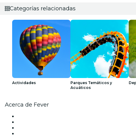
Categorías relacionadas
Actividades
Parques Temáticos y
Dep
Acuáticos
Acerca de Fever
Prensa
Únete al equipo
Impressum
Tarjetas Regalo