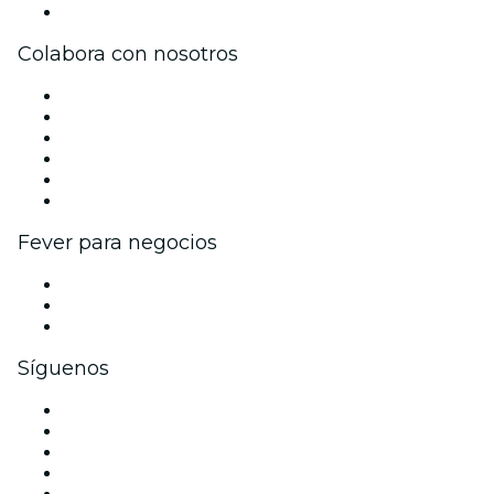
Centro de asistencia
Colabora con nosotros
Gestiona tu evento
Publica tu evento
Eventos y beneficios para empresas
Programa de Afiliados
Programa de embajadores e influencers
Colaboraciones de marca
Fever para negocios
Eventos privados y entradas de grupo
Beneficios corporativos
Tarjetas y cupones de regalo corporativos
Síguenos
Facebook
X (Twitter)
Instagram
TikTok
LinkedIn