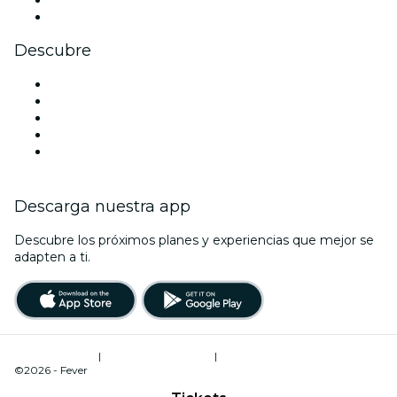
Youtube
Descubre
Locales y espacios de eventos en Hamburgo
Hoy
Mañana
Esta semana
Este fin de semana
Descarga nuestra app
Descubre los próximos planes y experiencias que mejor se
adapten a ti.
Términos de uso
|
Política de privacidad
|
Administrador de cookies
©2026 - Fever