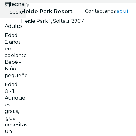
fecha y
Heide Park Resort
Contáctanos
aquí
sesión
Heide Park 1, Soltau, 29614
Adulto
Edad:
2 años
en
adelante.
Bebé -
Niño
pequeño
Edad:
0 - 1.
Aunque
es
gratis,
igual
necesitas
un