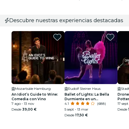
Descubre nuestras experiencias destacadas
Mozartsäle Hamburg
Rudolf Steiner Haus
Stad
An Idiot’s Guide to Wine:
Ballet of Lights: La Bella
Drone
Comedia con Vino
Durmiente en un
Potte
7 ago - 13 nov
espectáculo deslumbrante
4.1
(688)
17 sept
Desde
39,00 €
5 sept - 13 mar
Desde
Desde
17,50 €