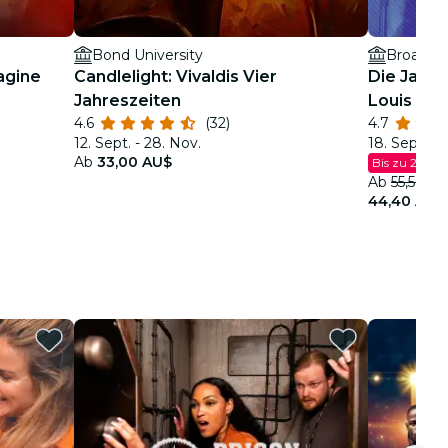
Bond University
agine
Candlelight: Vivaldis Vier
Die Jazz 
Jahreszeiten
Louis Arm
4.6
(32)
4.7
12. Sept. - 28. Nov.
18. Sept. - 
Ab
33,00 AU$
Bis zu 20 % 
Ab
55,50 A
44,40 AU$