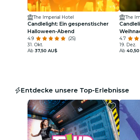
The Imperial Hotel
The Im
Candlelight: Ein gespenstischer
Candlel
Halloween-Abend
Weihnac
4.9
(25)
4.7
31. Okt.
19. Dez.
Ab
37,50 AU$
Ab
40,50
Entdecke unsere Top-Erlebnisse