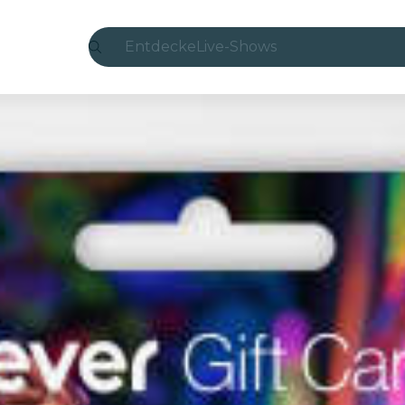
Entdecke
Live-Shows
Madrid
Candlelight
London
Erlebnisse und Städte
São Paulo
Seoul
Stadttouren
Konzerte