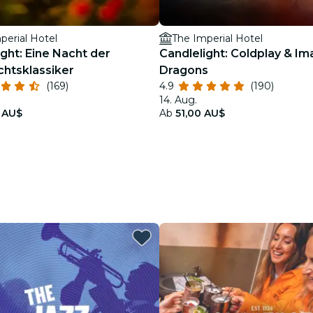
perial Hotel
The Imperial Hotel
ight: Eine Nacht der
Candlelight: Coldplay & Im
htsklassiker
Dragons
(169)
4.9
(190)
14. Aug.
 AU$
Ab
51,00 AU$