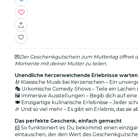
💌
Der Geschenkgutschein zum Muttertag öffnet dir 
Momente mit deiner Mutter zu teilen.
Unendliche herzerweichende Erlebnisse warten 
🎻 Klassische Musik bei Kerzenschein – Ein unve
🎭 Urkomische Comedy-Shows – Teile ein Lachen m
🖼️ Immersive Ausstellungen – Begib dich auf ein
🍽️ Einzigartige kulinarische Erlebnisse – Jeder schä
🎉 Und so viel mehr – Es gibt ein Erlebnis, das si
Das perfekte Geschenk, einfach gemacht
📨 So funktioniert es: Du bekommst einen einziga
eintauschen, der den Wert des Geschenkgutscheins