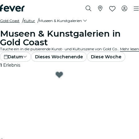
Gold Coast
Kultur
Museen & Kunstgalerien
Museen & Kunstgalerien in
Gold Coast
Tauche ein in die pulsierende Kunst- und Kulturszene von Gold Coast mit Besuchen in renommierten Kunstgalerien und Museen. Bestaune vielfältige Sammlungen und Ausstellungen, die inspirieren und fesseln.
Mehr lesen
Datum
Dieses Wochenende
Diese Woche
1
Erlebnis