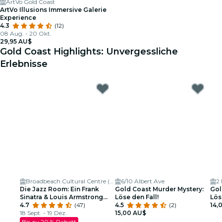
ArtVo Gold Coast
ArtVo Illusions Immersive Galerie
Experience
4.3
(12)
08 Aug. - 20 Okt.
29,95 AU$
Gold Coast Highlights: Unvergessliche
Erlebnisse
Broadbeach Cultural Centre (within Broadbeach Cultural Precinct)
6/10 Albert Ave
2
Die Jazz Room: Ein Frank
Gold Coast Murder Mystery:
Gol
Sinatra & Louis Armstrong
Löse den Fall!
Lös
Tribut
4.7
(47)
4.5
(2)
Ver
14,
18 Sept. - 19 Dez.
15,00 AU$
Bis zu 20 % Rabatt