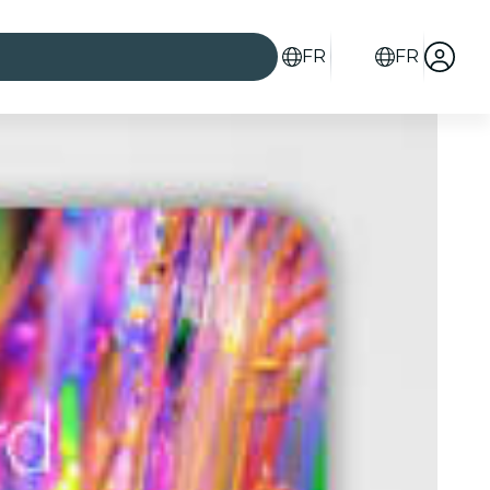
FR
FR