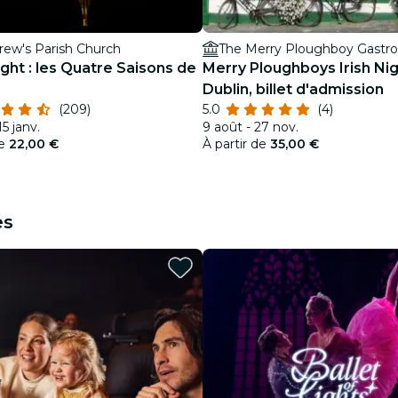
rew's Parish Church
The Merry Ploughboy Gastr
ght : les Quatre Saisons de
Merry Ploughboys Irish Ni
Dublin, billet d'admission
(209)
5.0
(4)
15 janv.
9 août - 27 nov.
de
22,00 €
À partir de
35,00 €
es