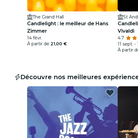
The Grand Hall
St And
Candlelight : le meilleur de Hans
Candleli
Zimmer
Vivaldi
14 févr.
4.7
À partir de
21,00 €
11 sept. - 
À partir 
Découvre nos meilleures expérienc