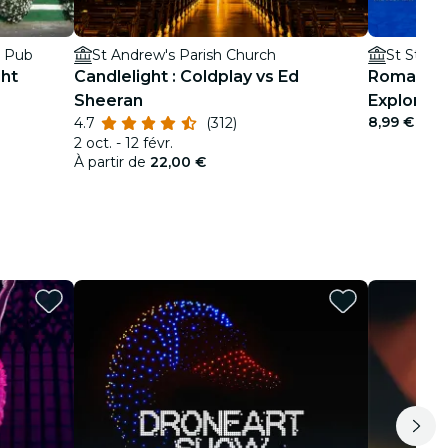
o Pub
St Andrew's Parish Church
St Steph
ght
Candlelight : Coldplay vs Ed
Romantic
Sheeran
Explorat
8,99 €
4.7
(312)
2 oct. - 12 févr.
À partir de
22,00 €