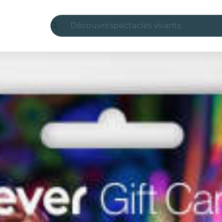
Découvrir
spectacles vivants
Madrid
Candlelight
Londres
expériences et villes
São Paulo
expositions
Séoul
visites urbaines
concerts