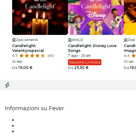
Zaal AthenA
AMUZ
Zaal
Candlelight:
Candlelight: Disney Love
Candle
Valentijnspecial
Songs
Imagi
4.7
(41)
7 ago - 25 set
4.4
14 feb
10 ott
Edizione Limitata
Da
19,00 €
Da
23,50 €
Da
19
Informazioni su Fever
Stampa
Unisciti al team
Carte regalo