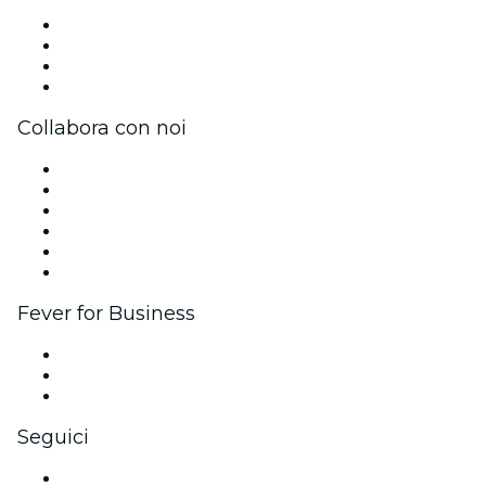
Stampa
Unisciti al team
Carte regalo
Centro assistenza
Collabora con noi
Gestisci il tuo evento
Pubblica il tuo evento
Eventi aziendali & benefit
Programma di affiliazione
Programma Ambassador e Influencer
Brand partnership
Fever for Business
Eventi privati e biglietti di gruppo
Benefit aziendali
Gift card e voucher aziendali
Seguici
Facebook