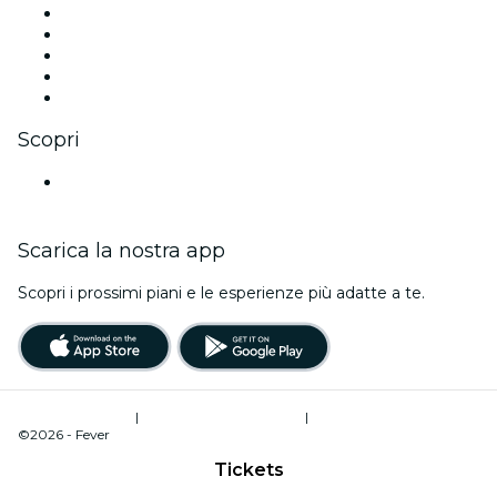
X (Twitter)
Instagram
TikTok
LinkedIn
Youtube
Scopri
Luoghi a Liegi
Scarica la nostra app
Scopri i prossimi piani e le esperienze più adatte a te.
Termini di utilizzo
|
Informativa sulla privacy
|
Gestione dei cookie
©2026 - Fever
Tickets