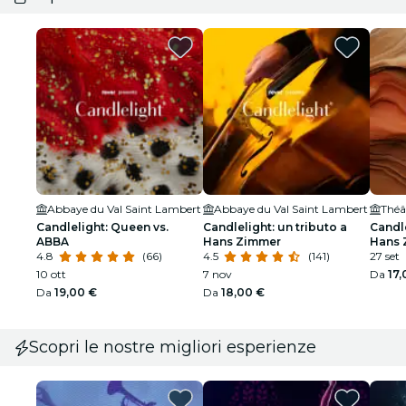
Abbaye du Val Saint Lambert
Abbaye du Val Saint Lambert
Théâ
Candlelight: Queen vs.
Candlelight: un tributo a
Candl
ABBA
Hans Zimmer
Hans 
4.8
(66)
4.5
(141)
27 set
10 ott
7 nov
Da
17,
Da
19,00 €
Da
18,00 €
Scopri le nostre migliori esperienze