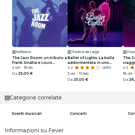
Reflektor
Théâtre de Liège
Pala
The Jazz Room: un tributo a
Ballet of Lights: La bella
The J
Frank Sinatra e Louis
addormentata in uno
viaggi
Armstrong
4 ott - 18 dic
spettacolo scintillante
4.2
(639)
4.2
Da
25,00 €
3 ott - 13 feb
18 ott 
Da
25,00 €
Da
26
Categorie correlate
Eventi musicali
Concerti
Con
Informazioni su Fever