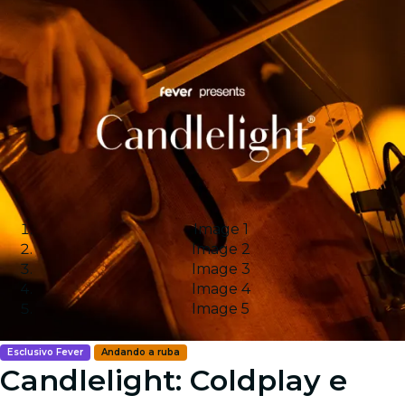
Image 1
Image 2
Image 3
Image 4
Image 5
Esclusivo Fever
Andando a ruba
Candlelight: Coldplay e