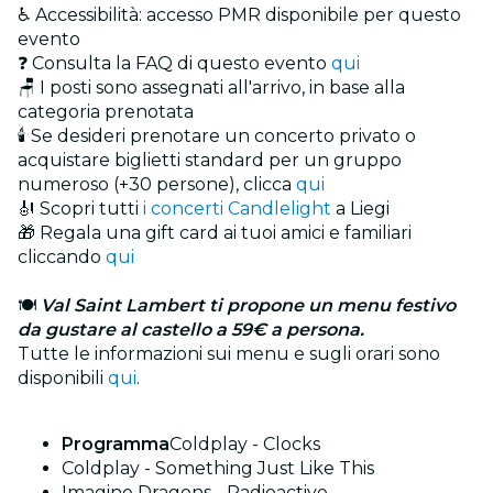
♿ Accessibilità: accesso PMR disponibile per questo
evento
❓ Consulta la FAQ di questo evento
qui
🪑 I posti sono assegnati all'arrivo, in base alla
categoria prenotata
🕯️ Se desideri prenotare un concerto privato o
acquistare biglietti standard per un gruppo
numeroso (+30 persone), clicca
qui
🎻 Scopri tutti
i concerti Candlelight
a Liegi
🎁 Regala una gift card ai tuoi amici e familiari
cliccando
qui
🍽️
Val Saint Lambert ti propone un menu festivo
da gustare al castello a 59€ a persona.
Tutte le informazioni sui menu e sugli orari sono
disponibili
qui
.
Programma
Coldplay - Clocks
Coldplay - Something Just Like This
Imagine Dragons - Radioactive